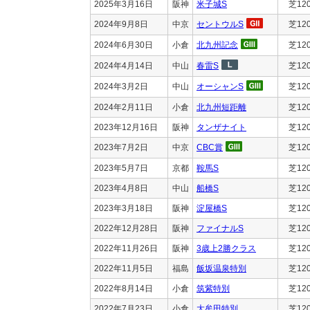
2025年3月16日
阪神
米子城S
芝12
2024年9月8日
中京
セントウルS
芝12
2024年6月30日
小倉
北九州記念
芝12
2024年4月14日
中山
春雷S
芝12
2024年3月2日
中山
オーシャンS
芝12
2024年2月11日
小倉
北九州短距離
芝12
2023年12月16日
阪神
タンザナイト
芝12
2023年7月2日
中京
CBC賞
芝12
2023年5月7日
京都
鞍馬S
芝12
2023年4月8日
中山
船橋S
芝12
2023年3月18日
阪神
淀屋橋S
芝12
2022年12月28日
阪神
ファイナルS
芝12
2022年11月26日
阪神
3歳上2勝クラス
芝12
2022年11月5日
福島
飯坂温泉特別
芝12
2022年8月14日
小倉
筑紫特別
芝12
2022年7月23日
小倉
大牟田特別
芝12