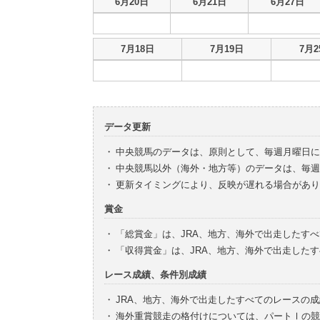
6月20日
6月21日
6月27日
出走・出馬投票履歴
7月18日
7月19日
7月2
データ更新
・
中央競馬のデータは、原則として、毎週月曜日に
・
中央競馬以外（海外・地方等）のデータは、毎週
・
更新タイミングにより、反映が遅れる場合があり
賞金
・
「総賞金」は、JRA、地方、海外で出走したす
・
「収得賞金」は、JRA、地方、海外で出走した
レース成績、条件別成績
・
JRA、地方、海外で出走したすべてのレースの
・
海外重賞競走の格付けについては、パートⅠの競