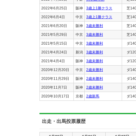
2022年6月25日
阪神
3歳上1勝クラス
芝14
2022年6月4日
中京
3歳上1勝クラス
芝14
2021年6月20日
阪神
3歳未勝利
芝14
2021年5月29日
中京
3歳未勝利
芝14
2021年5月15日
中京
3歳未勝利
ダ14
2021年4月24日
新潟
3歳未勝利
ダ12
2021年4月4日
阪神
3歳未勝利
ダ12
2020年12月20日
中京
2歳未勝利
ダ14
2020年11月29日
阪神
2歳未勝利
ダ14
2020年11月7日
阪神
2歳未勝利
ダ14
2020年10月17日
京都
2歳新馬
ダ14
出走・出馬投票履歴
出走・出馬投票履歴