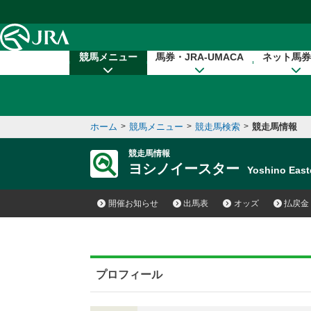
本文へ移動する
競馬メニュー
馬券・JRA-UMACA
ネット馬券
ホーム
>
競馬メニュー
>
競走馬検索
>
競走馬情報
競走馬情報
ヨシノイースター
Yoshino Eas
開催お知らせ
出馬表
オッズ
払戻金
プロフィール