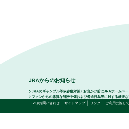
JRAからのお知らせ
JRAのギャンブル等依存症対策
お出かけ前にJRAホームペ
ファンからの悪質な誹謗中傷および脅迫行為等に対する厳正な
FAQ/お問い合わせ
サイトマップ
リンク
ご利用に際し