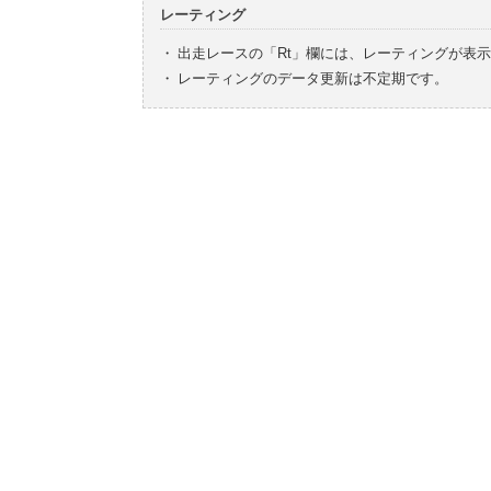
レーティング
・
出走レースの「Rt」欄には、レーティングが表
・
レーティングのデータ更新は不定期です。