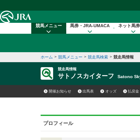
本文へ移動する
競馬メニュー
馬券・JRA-UMACA
ネット馬券
ホーム
>
競馬メニュー
>
競走馬検索
>
競走馬情報
競走馬情報
サトノスカイターフ
Satono S
開催お知らせ
出馬表
オッズ
払戻金
プロフィール