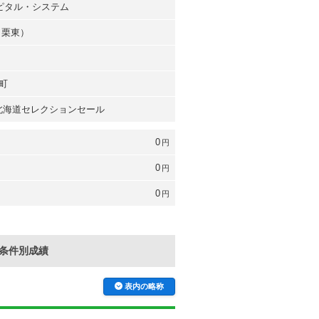
ャピタル・システム
（栗東）
町
年 北海道セレクションセール
0
円
0
円
0
円
条件別成績
表内の略称