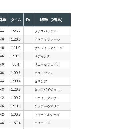
体重
タイム
Rt
1着馬（2着馬）
44
1:26.2
ラクスバラディー
46
1:26.0
イフティファール
48
1:11.9
サンライズアムール
46
1:11.5
メディシス
40
58.4
サエールフェイス
36
1:09.6
クリノマジン
44
1:09.4
セリシア
48
1:20.3
タマモダイジョッキ
42
1:09.7
ファイアダンサー
46
1:10.5
シュアーヴアリア
42
1:09.3
スマートルシーダ
46
1:51.4
エスコーラ