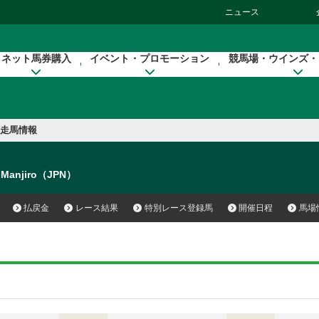
ニュース
ネット馬券購入
イベント・プロモーション
競馬場・ウインズ・
走馬情報
 Manjiro（JPN）
払戻金
レース結果
特別レース登録馬
開催日程
馬場