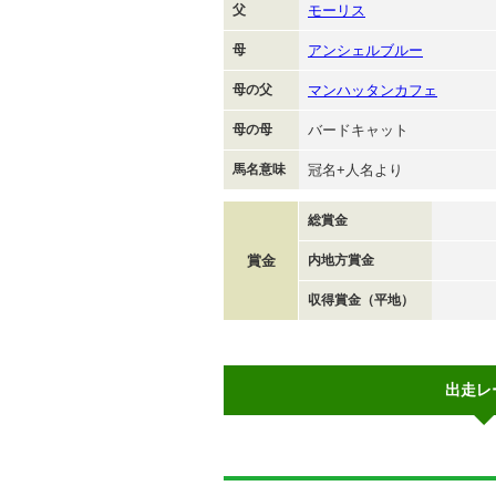
父
モーリス
母
アンシェルブルー
母の父
マンハッタンカフェ
母の母
バードキャット
馬名意味
冠名+人名より
総賞金
賞金
内地方賞金
収得賞金（平地）
出走レ