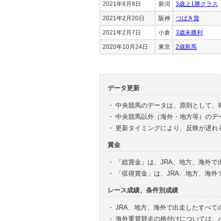
2021年8月8日
新潟
3歳上1勝クラス
2021年2月20日
阪神
つばき賞
2021年2月7日
小倉
3歳未勝利
2020年10月24日
東京
2歳新馬
データ更新
・
中央競馬のデータは、原則として、
・
中央競馬以外（海外・地方等）のデ
・
更新タイミングにより、反映が遅れ
賞金
・
「総賞金」は、JRA、地方、海外
・
「収得賞金」は、JRA、地方、海
レース成績、条件別成績
・
JRA、地方、海外で出走したすべて
・
海外重賞競走の格付けについては、