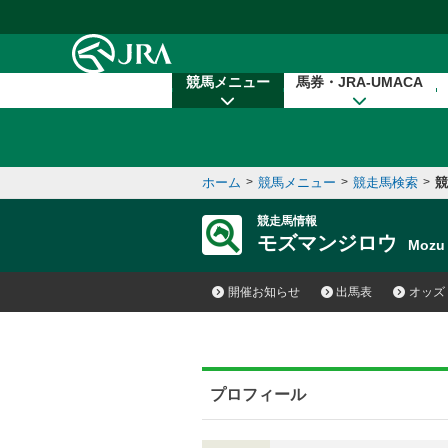
本文へ移動する
競馬メニュー
馬券・JRA-UMACA
ホーム
>
競馬メニュー
>
競走馬検索
>
競
競走馬情報
モズマンジロウ
Mozu
開催お知らせ
出馬表
オッズ
プロフィール