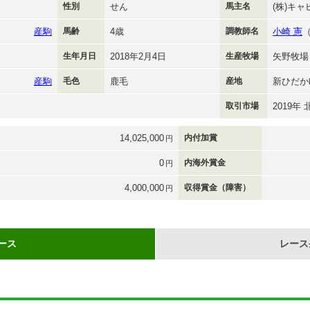
性別
せん
馬主名
(株)キ
産駒
馬齢
4歳
調教師名
小崎 憲
生年月日
2018年2月4日
生産牧場
矢野牧場
産駒
毛色
鹿毛
産地
新ひだか
取引市場
2019
14,025,000
内付加賞
円
0
内海外賞金
円
4,000,000
収得賞金（障害）
円
ース
レース