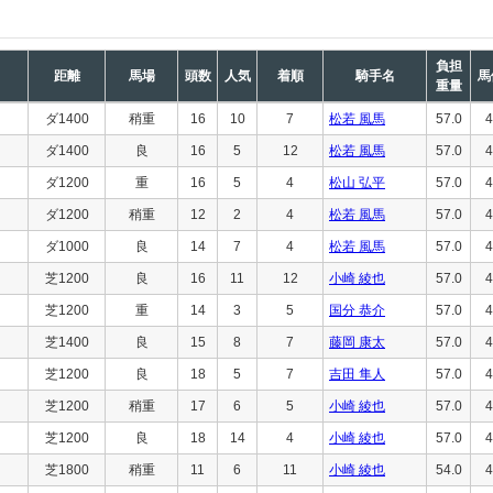
負担
距離
馬場
頭数
人気
着順
騎手名
馬
重量
ダ1400
稍重
16
10
7
松若 風馬
57.0
4
ダ1400
良
16
5
12
松若 風馬
57.0
4
ダ1200
重
16
5
4
松山 弘平
57.0
4
ダ1200
稍重
12
2
4
松若 風馬
57.0
4
ダ1000
良
14
7
4
松若 風馬
57.0
4
芝1200
良
16
11
12
小崎 綾也
57.0
4
芝1200
重
14
3
5
国分 恭介
57.0
4
芝1400
良
15
8
7
藤岡 康太
57.0
4
芝1200
良
18
5
7
吉田 隼人
57.0
4
芝1200
稍重
17
6
5
小崎 綾也
57.0
4
芝1200
良
18
14
4
小崎 綾也
57.0
4
芝1800
稍重
11
6
11
小崎 綾也
54.0
4