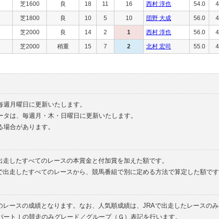
芝1600
良
18
11
16
西村 淳也
54.0
4
芝1800
良
10
5
10
団野 大成
56.0
4
芝2000
良
14
2
1
西村 淳也
56.0
4
芝2000
稍重
15
7
2
北村 宏司
55.0
4
毎週月曜日に更新いたします。
ータは、毎週月・木・日曜日に更新いたします。
る場合があります。
で出走したすべてのレースの本賞金と付加賞を加えた額です。
外で出走したすべてのレースから、競馬番組で別に定める方法で算定した額です
のレースの成績となります。なお、人気順成績は、JRAで出走したレースの
パートⅠの競走のみグレード／グループ（Ｇ）表記を行います。