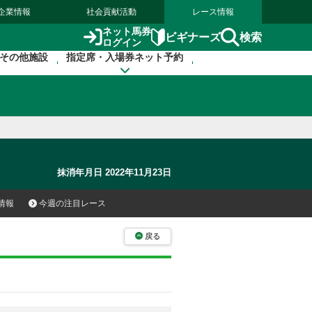
企業情報
社会貢献活動
レース情報
ネット馬券
検索
ビギナーズ
ログイン
その他施設
指定席・入場券ネット予約
抹消年月日 2022年11月23日
情報
今週の注目レース
戻る