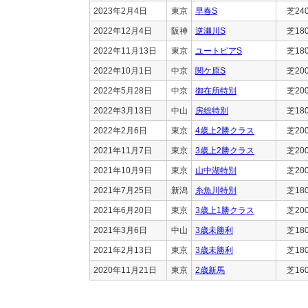
2023年2月4日
東京
早春S
芝24
2022年12月4日
阪神
逆瀬川S
芝18
2022年11月13日
東京
ユートピアS
芝18
2022年10月1日
中京
関ケ原S
芝20
2022年5月28日
中京
御在所特別
芝20
2022年3月13日
中山
房総特別
芝18
2022年2月6日
東京
4歳上2勝クラス
芝20
2021年11月7日
東京
3歳上2勝クラス
芝20
2021年10月9日
東京
山中湖特別
芝20
2021年7月25日
新潟
糸魚川特別
芝18
2021年6月20日
東京
3歳上1勝クラス
芝20
2021年3月6日
中山
3歳未勝利
芝18
2021年2月13日
東京
3歳未勝利
芝18
2020年11月21日
東京
2歳新馬
芝16