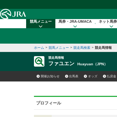
本文へ移動する
競馬メニュー
馬券・JRA-UMACA
ネット馬券
ホーム
>
競馬メニュー
>
競走馬検索
>
競走馬情報
競走馬情報
ファユエン
Huayuan（JPN）
開催お知らせ
出馬表
オッズ
払戻金
プロフィール