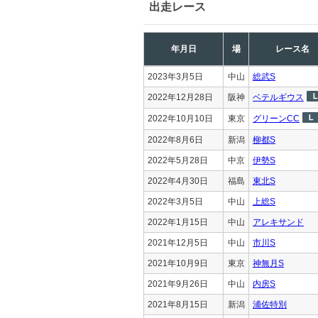
出走レース
年月日
場
レース名
2023年3月5日
中山
総武S
2022年12月28日
阪神
ベテルギウス
2022年10月10日
東京
グリーンCC
2022年8月6日
新潟
柳都S
2022年5月28日
中京
伊勢S
2022年4月30日
福島
東北S
2022年3月5日
中山
上総S
2022年1月15日
中山
アレキサンド
2021年12月5日
中山
市川S
2021年10月9日
東京
神無月S
2021年9月26日
中山
内房S
2021年8月15日
新潟
浦佐特別