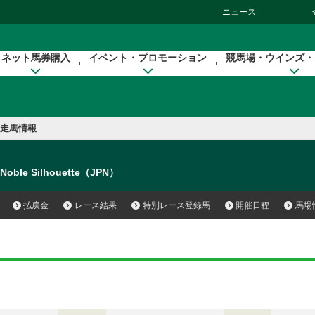
ニュース
ネット馬券購入
イベント・プロモーション
競馬場・ウインズ・
走馬情報
Noble Silhouette（JPN）
払戻金
レース結果
特別レース登録馬
開催日程
馬場