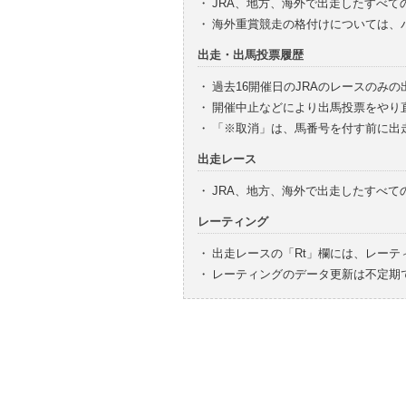
・
JRA、地方、海外で出走したすべて
・
海外重賞競走の格付けについては、
出走・出馬投票履歴
・
過去16開催日のJRAのレースのみ
・
開催中止などにより出馬投票をやり
・
「※取消」は、馬番号を付す前に出
出走レース
・
JRA、地方、海外で出走したすべ
レーティング
・
出走レースの「Rt」欄には、レーテ
・
レーティングのデータ更新は不定期