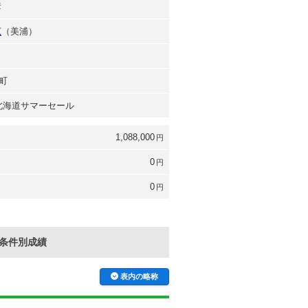
彦
広
（美浦）
町
 北海道サマーセール
1,088,000
円
0
円
0
円
条件別成績
表内の略称