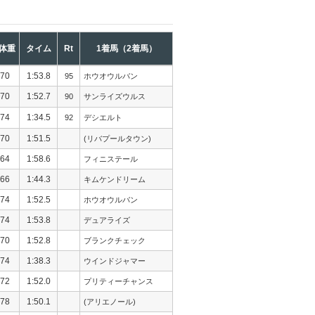
体重
タイム
Rt
1着馬（2着馬）
70
1:53.8
95
ホウオウルバン
70
1:52.7
90
サンライズウルス
74
1:34.5
92
デシエルト
70
1:51.5
(リバプールタウン)
64
1:58.6
フィニステール
66
1:44.3
キムケンドリーム
74
1:52.5
ホウオウルバン
74
1:53.8
デュアライズ
70
1:52.8
ブランクチェック
74
1:38.3
ウインドジャマー
72
1:52.0
プリティーチャンス
78
1:50.1
(アリエノール)