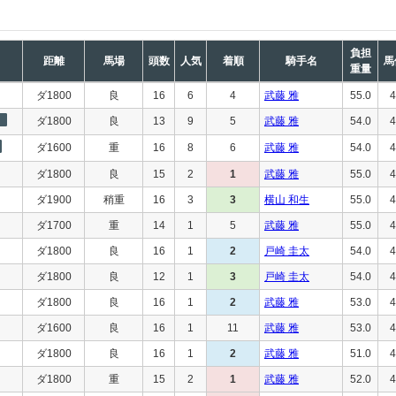
負担
距離
馬場
頭数
人気
着順
騎手名
馬
重量
ダ1800
良
16
6
4
武藤 雅
55.0
4
ダ1800
良
13
9
5
武藤 雅
54.0
4
ダ1600
重
16
8
6
武藤 雅
54.0
4
ダ1800
良
15
2
1
武藤 雅
55.0
4
ダ1900
稍重
16
3
3
横山 和生
55.0
4
ダ1700
重
14
1
5
武藤 雅
55.0
4
ダ1800
良
16
1
2
戸崎 圭太
54.0
4
ダ1800
良
12
1
3
戸崎 圭太
54.0
4
ダ1800
良
16
1
2
武藤 雅
53.0
4
ダ1600
良
16
1
11
武藤 雅
53.0
4
ダ1800
良
16
1
2
武藤 雅
51.0
4
ダ1800
重
15
2
1
武藤 雅
52.0
4