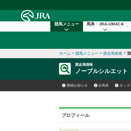
本文へ移動する
競馬メニュー
馬券・JRA-UMACA
ホーム
>
競馬メニュー
>
競走馬検索
>
競
競走馬情報
ノーブルシルエット
開催お知らせ
出馬表
オッズ
プロフィール