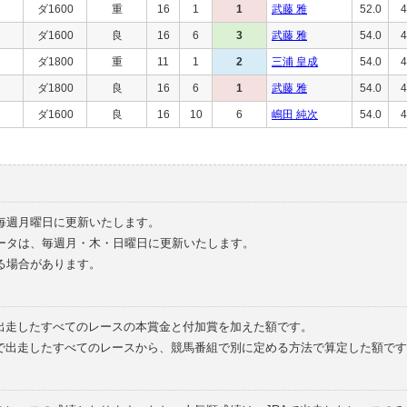
ダ1600
重
16
1
1
武藤 雅
52.0
4
ダ1600
良
16
6
3
武藤 雅
54.0
4
ダ1800
重
11
1
2
三浦 皇成
54.0
4
ダ1800
良
16
6
1
武藤 雅
54.0
4
ダ1600
良
16
10
6
嶋田 純次
54.0
4
毎週月曜日に更新いたします。
ータは、毎週月・木・日曜日に更新いたします。
る場合があります。
で出走したすべてのレースの本賞金と付加賞を加えた額です。
外で出走したすべてのレースから、競馬番組で別に定める方法で算定した額です