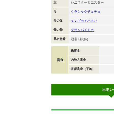
父
シニスターミニスター
母
クラシックチュチュ
母の父
キングカメハメハ
母の母
グランパドドゥ
馬名意味
冠名+影(仏)
総賞金
賞金
内地方賞金
収得賞金（平地）
出走レ