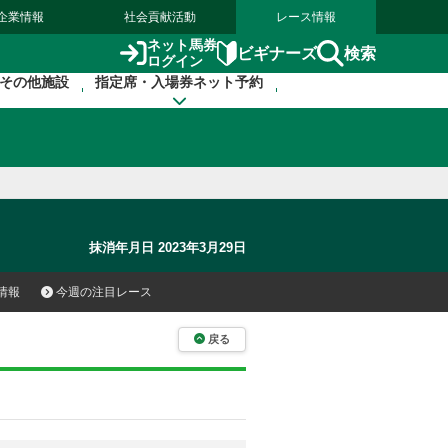
企業情報
社会貢献活動
レース情報
ネット馬券
検索
ビギナーズ
ログイン
その他施設
指定席・入場券ネット予約
抹消年月日 2023年3月29日
情報
今週の注目レース
戻る