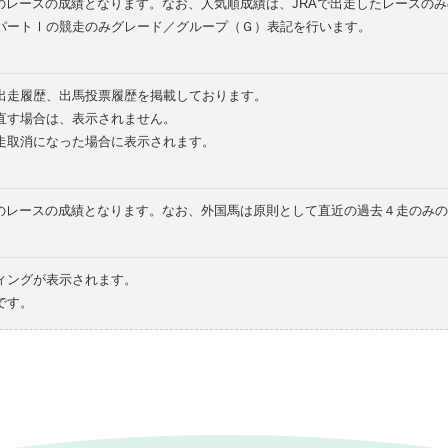
のレースの成績となります。なお、人気順成績は、JRAで出走したレースの
パートⅠの競走のみグレード／グループ（Ｇ）表記を行います。
の出走履歴、出馬投票履歴を掲載しております。
直す場合は、表示されません。
走取消になった場合に表示されます。
てのレースの成績となります。なお、外国馬は原則として直近の過去４走のみ
ィングが表示されます。
です。