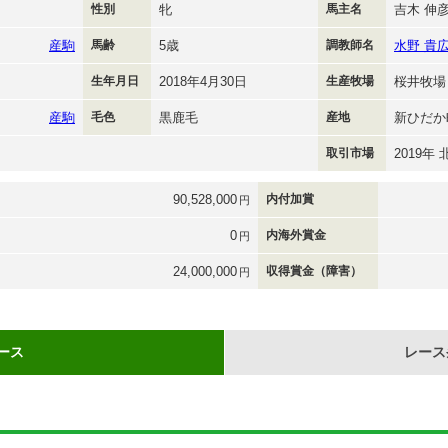
性別
牝
馬主名
吉木 伸
産駒
馬齢
5歳
調教師名
水野 貴
生年月日
2018年4月30日
生産牧場
桜井牧場
産駒
毛色
黒鹿毛
産地
新ひだか
取引市場
2019年
90,528,000
内付加賞
円
0
内海外賞金
円
24,000,000
収得賞金（障害）
円
ース
レース