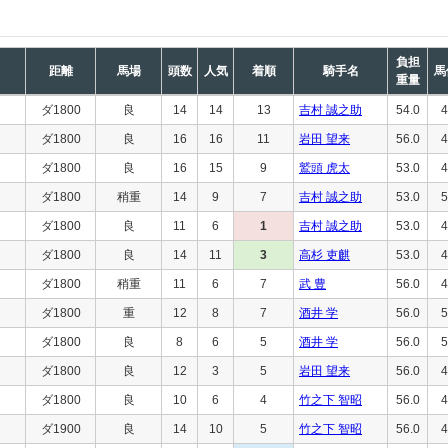
負担
距離
馬場
頭数
人気
着順
騎手名
馬
重量
ダ1800
良
14
14
13
吉村 誠之助
54.0
4
ダ1800
良
16
16
11
岩田 望来
56.0
4
ダ1800
良
16
15
9
鷲頭 虎太
53.0
4
ダ1800
稍重
14
9
7
吉村 誠之助
53.0
5
ダ1800
良
11
6
1
吉村 誠之助
53.0
4
ダ1800
良
14
11
3
高杉 吏麒
53.0
4
ダ1800
稍重
11
6
7
武 豊
56.0
4
ダ1800
重
12
8
7
酒井 学
56.0
5
ダ1800
良
8
6
5
酒井 学
56.0
5
ダ1800
良
12
3
5
岩田 望来
56.0
4
ダ1800
良
10
6
4
竹之下 智昭
56.0
4
ダ1900
良
14
10
5
竹之下 智昭
56.0
4