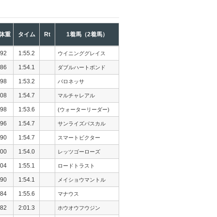
体重
タイム
Rt
1着馬（2着馬）
92
1:55.2
ウイニンググレイス
86
1:54.1
ダブルハートボンド
98
1:53.2
バロネッサ
08
1:54.7
マルチャレアル
98
1:53.6
(ウォーターリーダー)
96
1:54.7
サンライズパスカル
90
1:54.7
スマートビクター
00
1:54.0
レッツゴーローズ
04
1:55.1
ロードトラスト
90
1:54.1
メイショウマントル
84
1:55.6
マナウス
82
2:01.3
ホウオウフウジン