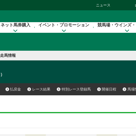
ニュース
ネット馬券購入
イベント・プロモーション
競馬場・ウインズ・
走馬情報
N）
払戻金
レース結果
特別レース登録馬
開催日程
馬場