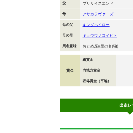
父
プリサイスエンド
母
アサカラヴァーズ
母の父
キングヘイロー
母の母
キョウワノコイビト
馬名意味
おとめ座α星の名(独)
総賞金
賞金
内地方賞金
収得賞金（平地）
出走レ