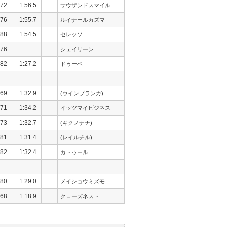
72
1:56.5
サウザンドスマイル
76
1:55.7
ルイナールカズマ
88
1:54.5
セレッソ
76
シェイリーン
82
1:27.2
ドゥーベ
69
1:32.9
(ウインブランカ)
71
1:34.2
イッツマイビジネス
73
1:32.7
(キクノナナ)
81
1:31.4
(レイルチル)
82
1:32.4
カトゥール
80
1:29.0
メイショウミズモ
68
1:18.9
クローズネスト