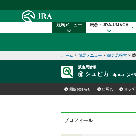
本文へ移動する
競馬メニュー
馬券・JRA-UMACA
ホーム
>
競馬メニュー
>
競走馬検索
>
競
競走馬情報
シュピカ
Spica（JP
開催お知らせ
出馬表
オッズ
プロフィール