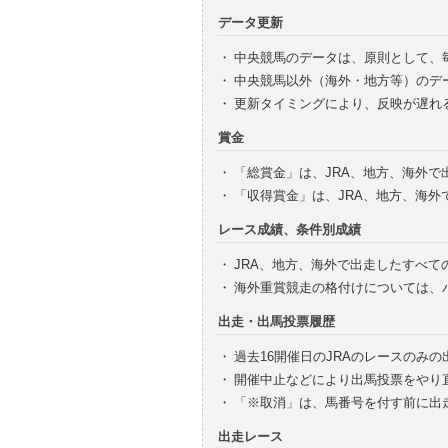
データ更新
・
中央競馬のデータは、原則として、
・
中央競馬以外（海外・地方等）のデ
・
更新タイミングにより、反映が遅れ
賞金
・
「総賞金」は、JRA、地方、海外
・
「収得賞金」は、JRA、地方、海
レース成績、条件別成績
・
JRA、地方、海外で出走したすべて
・
海外重賞競走の格付けについては、
出走・出馬投票履歴
・
過去16開催日のJRAのレースのみ
・
開催中止などにより出馬投票をやり
・
「※取消」は、馬番号を付す前に出
出走レース