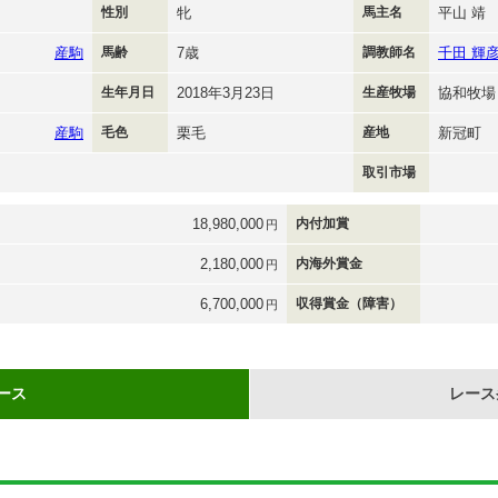
性別
牝
馬主名
平山 靖
産駒
馬齢
7歳
調教師名
千田 輝
生年月日
2018年3月23日
生産牧場
協和牧場
産駒
毛色
栗毛
産地
新冠町
取引市場
18,980,000
内付加賞
円
2,180,000
内海外賞金
円
6,700,000
収得賞金（障害）
円
ース
レース