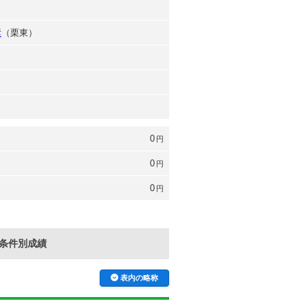
彦
（栗東）
0
円
0
円
0
円
条件別成績
表内の略称