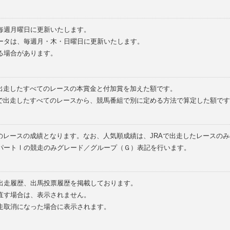
毎週月曜日に更新いたします。
ータは、毎週月・木・日曜日に更新いたします。
る場合があります。
で出走したすべてのレースの本賞金と付加賞を加えた額です。
外で出走したすべてのレースから、競馬番組で別に定める方法で算定した額です
のレースの成績となります。なお、人気順成績は、JRAで出走したレースの
パートⅠの競走のみグレード／グループ（Ｇ）表記を行います。
の出走履歴、出馬投票履歴を掲載しております。
直す場合は、表示されません。
走取消になった場合に表示されます。