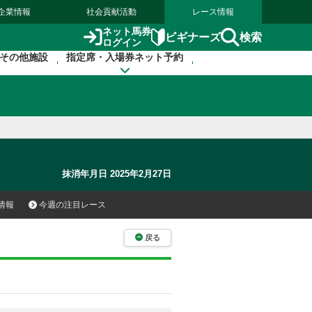
企業情報
社会貢献活動
レース情報
ネット馬券
検索
ビギナーズ
ログイン
その他施設
指定席・入場券ネット予約
抹消年月日 2025年2月27日
情報
今週の注目レース
戻る