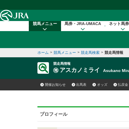
本文へ移動する
競馬メニュー
馬券・JRA-UMACA
ネット馬券
ホーム
>
競馬メニュー
>
競走馬検索
>
競走馬情報
競走馬情報
アスカノミライ
Asukano Mi
開催お知らせ
出馬表
オッズ
払戻金
プロフィール