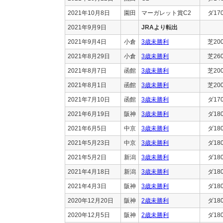
2021年10月8日
園田
マーガレット賞C2
ダ17
2021年9月9日
JRAより転出
2021年9月4日
小倉
3歳未勝利
芝20
2021年8月29日
小倉
3歳未勝利
芝26
2021年8月7日
函館
3歳未勝利
芝20
2021年8月1日
函館
3歳未勝利
芝20
2021年7月10日
函館
3歳未勝利
ダ17
2021年6月19日
阪神
3歳未勝利
ダ18
2021年6月5日
中京
3歳未勝利
ダ18
2021年5月23日
中京
3歳未勝利
ダ18
2021年5月2日
新潟
3歳未勝利
ダ18
2021年4月18日
新潟
3歳未勝利
ダ18
2021年4月3日
阪神
3歳未勝利
ダ18
2020年12月20日
阪神
2歳未勝利
ダ18
2020年12月5日
阪神
2歳未勝利
ダ18