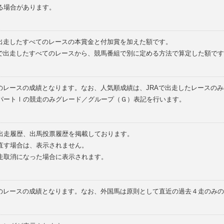
る場合があります。
で出走したすべてのレースの本賞金と付加賞を加えた額です。
外で出走したすべてのレースから、競馬番組で別に定める方法で算定した額です
のレースの成績となります。なお、人気順成績は、JRAで出走したレースの
パートⅠの競走のみグレード／グループ（Ｇ）表記を行います。
の出走履歴、出馬投票履歴を掲載しております。
直す場合は、表示されません。
走取消になった場合に表示されます。
てのレースの成績となります。なお、外国馬は原則として直近の過去４走のみ