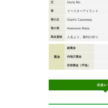
父
Uncle Mo
母
イースターアイランド
母の父
Giant's Causeway
母の母
Awesome Maria
馬名意味
人名より。勝利の祈り
総賞金
賞金
内地方賞金
収得賞金（平地）
出走レ