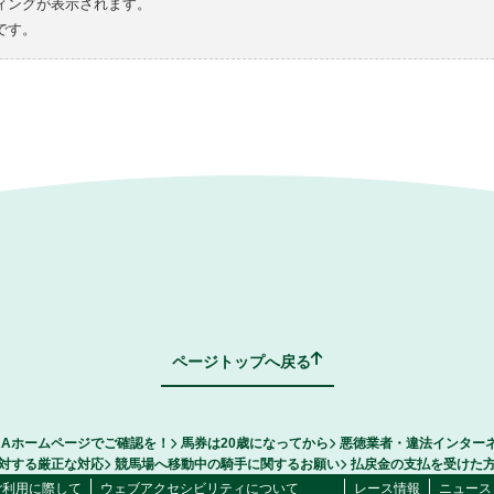
ィングが表示されます。
です。
ページトップへ戻る
RAホームページでご確認を！
馬券は20歳になってから
悪徳業者・違法インター
対する厳正な対応
競馬場へ移動中の騎手に関するお願い
払戻金の支払を受けた
ご利用に際して
ウェブアクセシビリティについて
レース情報
ニュース