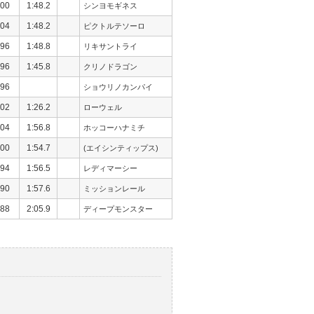
00
1:48.2
シンヨモギネス
04
1:48.2
ピクトルテソーロ
96
1:48.8
リキサントライ
96
1:45.8
クリノドラゴン
96
ショウリノカンパイ
02
1:26.2
ローウェル
04
1:56.8
ホッコーハナミチ
00
1:54.7
(エイシンティップス)
94
1:56.5
レディマーシー
90
1:57.6
ミッションレール
88
2:05.9
ディープモンスター