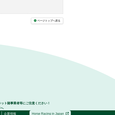
ページトップへ戻る
ネット賭事業者等にご注意ください！
方へ
企業情報
Horse Racing in Japan