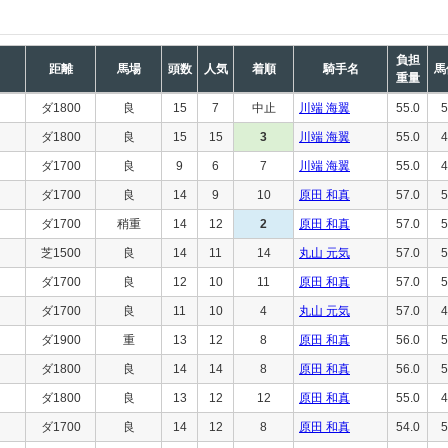
負担
距離
馬場
頭数
人気
着順
騎手名
馬
重量
ダ1800
良
15
7
中止
川端 海翼
55.0
5
ダ1800
良
15
15
3
川端 海翼
55.0
4
ダ1700
良
9
6
7
川端 海翼
55.0
4
ダ1700
良
14
9
10
原田 和真
57.0
5
ダ1700
稍重
14
12
2
原田 和真
57.0
5
芝1500
良
14
11
14
丸山 元気
57.0
5
ダ1700
良
12
10
11
原田 和真
57.0
5
ダ1700
良
11
10
4
丸山 元気
57.0
4
ダ1900
重
13
12
8
原田 和真
56.0
5
ダ1800
良
14
14
8
原田 和真
56.0
5
ダ1800
良
13
12
12
原田 和真
55.0
4
ダ1700
良
14
12
8
原田 和真
54.0
5