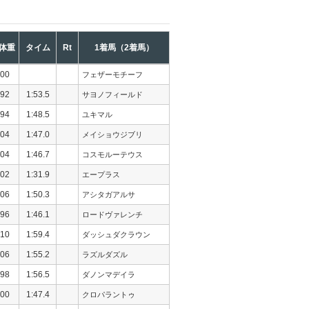
体重
タイム
Rt
1着馬（2着馬）
00
フェザーモチーフ
92
1:53.5
サヨノフィールド
94
1:48.5
ユキマル
04
1:47.0
メイショウジブリ
04
1:46.7
コスモルーテウス
02
1:31.9
エープラス
06
1:50.3
アシタガアルサ
96
1:46.1
ロードヴァレンチ
10
1:59.4
ダッシュダクラウン
06
1:55.2
ラズルダズル
98
1:56.5
ダノンマデイラ
00
1:47.4
クロパラントゥ