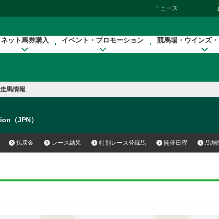
ニュース
ネット馬券購入
イベント・プロモーション
競馬場・ウインズ・
走馬情報
orion（JPN）
払戻金
レース結果
特別レース登録馬
開催日程
馬場