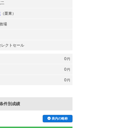
克二
彦
（栗東）
牧場
 セレクトセール
0
円
0
円
0
円
条件別成績
表内の略称