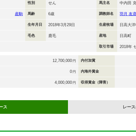
性別
せん
馬主名
中内田 
産駒
馬齢
6歳
調教師名
羽月 友
生年月日
2018年3月29日
生産牧場
日高大洋
毛色
鹿毛
産地
日高町
取引市場
2018年
12,700,000
内付加賞
円
0
内海外賞金
円
4,000,000
収得賞金（障害）
円
ース
レース