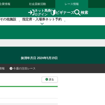
企業情報
社会貢献活動
レース情報
ネット馬券
検索
ビギナーズ
ログイン
その他施設
指定席・入場券ネット予約
抹消年月日 2024年5月19日
情報
今週の注目レース
戻る