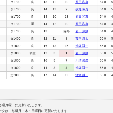
ダ1700
良
13
11
10
原田 和真
54.0
5
ダ1700
良
14
13
9
荻野 琢真
54.0
5
ダ1700
良
14
10
13
原田 和真
54.0
4
ダ1700
重
14
12
10
原田 和真
54.0
4
ダ1700
良
13
除外
岩田 康誠
54.0
4
ダ1400
良
12
11
8
藤岡 康太
56.0
5
ダ1800
良
16
13
15
池添 謙一
56.0
5
ダ1800
稍重
12
3
1
岩田 康誠
56.0
5
ダ1800
良
16
5
7
川須 栄彦
55.0
4
ダ1800
良
14
3
3
池添 謙一
55.0
4
芝2000
良
17
14
11
池添 謙一
55.0
4
毎週月曜日に更新いたします。
ータは、毎週月・木・日曜日に更新いたします。