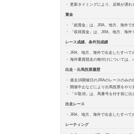
・
更新タイミングにより、反映が遅れ
賞金
・
「総賞金」は、JRA、地方、海外
・
「収得賞金」は、JRA、地方、海
レース成績、条件別成績
・
JRA、地方、海外で出走したすべて
・
海外重賞競走の格付けについては、
出走・出馬投票履歴
・
過去16開催日のJRAのレースのみ
・
開催中止などにより出馬投票をやり
・
「※取消」は、馬番号を付す前に出
出走レース
・
JRA、地方、海外で出走したすべ
レーティング