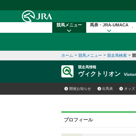
本文へ移動する
競馬メニュー
馬券・JRA-UMACA
ホーム
>
競馬メニュー
>
競走馬検索
>
競
競走馬情報
ヴィクトリオン
Vict
開催お知らせ
出馬表
オッズ
プロフィール