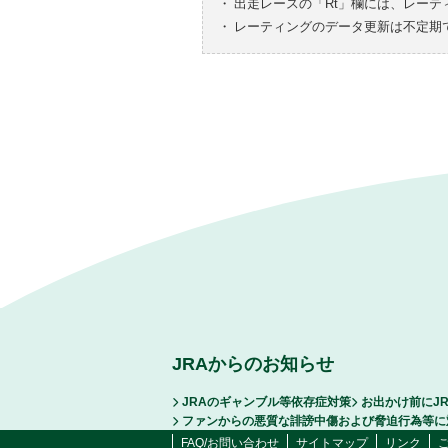
・
出走レースの「Rt」欄には、レーテ
・
レーティングのデータ更新は不定期
JRAからのお知らせ
JRAのギャンブル等依存症対策
お出かけ前にJ
ファンからの悪質な誹謗中傷および脅迫行為等に
FAQ/お問い合わせ
サイトマップ
リンク