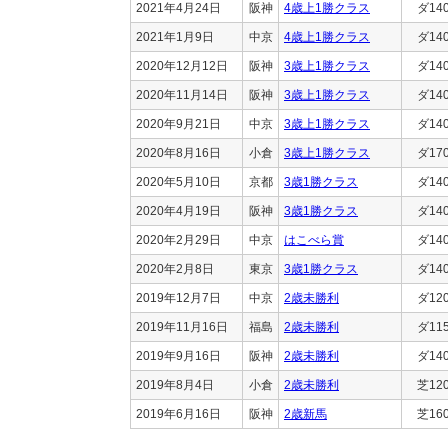
2021年4月24日
阪神
4歳上1勝クラス
ダ14
2021年1月9日
中京
4歳上1勝クラス
ダ14
2020年12月12日
阪神
3歳上1勝クラス
ダ14
2020年11月14日
阪神
3歳上1勝クラス
ダ14
2020年9月21日
中京
3歳上1勝クラス
ダ14
2020年8月16日
小倉
3歳上1勝クラス
ダ17
2020年5月10日
京都
3歳1勝クラス
ダ14
2020年4月19日
阪神
3歳1勝クラス
ダ14
2020年2月29日
中京
はこべら賞
ダ14
2020年2月8日
東京
3歳1勝クラス
ダ14
2019年12月7日
中京
2歳未勝利
ダ12
2019年11月16日
福島
2歳未勝利
ダ11
2019年9月16日
阪神
2歳未勝利
ダ14
2019年8月4日
小倉
2歳未勝利
芝12
2019年6月16日
阪神
2歳新馬
芝16