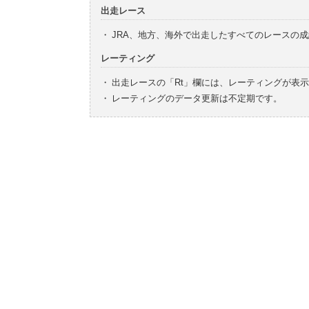
出走レース
・
JRA、地方、海外で出走したすべてのレースの
レーティング
・
出走レースの「Rt」欄には、レーティングが表
・
レーティングのデータ更新は不定期です。