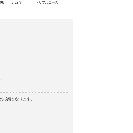
98
1:12.9
トリプルエース
。
みの成績となります。