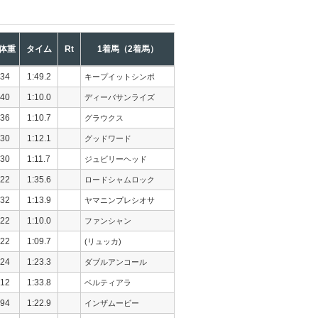
体重
タイム
Rt
1着馬（2着馬）
34
1:49.2
キープイットシンポ
40
1:10.0
ディーバサンライズ
36
1:10.7
グラウクス
30
1:12.1
グッドワード
30
1:11.7
ジュビリーヘッド
22
1:35.6
ロードシャムロック
32
1:13.9
ヤマニンプレシオサ
22
1:10.0
ファンシャン
22
1:09.7
(リュッカ)
24
1:23.3
ダブルアンコール
12
1:33.8
ベルティアラ
94
1:22.9
インザムービー