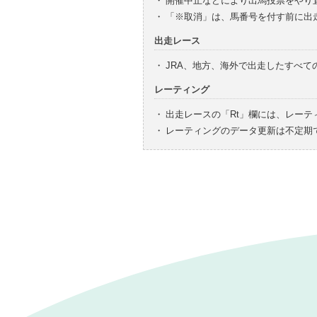
・
開催中止などにより出馬投票をやり
・
「※取消」は、馬番号を付す前に出
出走レース
・
JRA、地方、海外で出走したすべ
レーティング
・
出走レースの「Rt」欄には、レーテ
・
レーティングのデータ更新は不定期