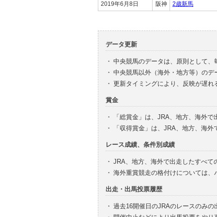
2019年6月8日
阪神
2歳新馬
データ更新
・
中央競馬のデータは、原則として、
・
中央競馬以外（海外・地方等）のデ
・
更新タイミングにより、反映が遅れ
賞金
・
「総賞金」は、JRA、地方、海外
・
「収得賞金」は、JRA、地方、海
レース成績、条件別成績
・
JRA、地方、海外で出走したすべて
・
海外重賞競走の格付けについては、
出走・出馬投票履歴
・
過去16開催日のJRAのレースのみ