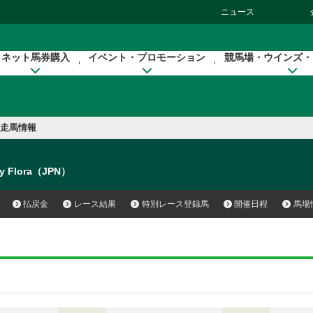
ニュース
ネット馬券購入
イベント・プロモーション
競馬場・ウインズ・
走馬情報
ry Flora（JPN）
払戻金
レース結果
特別レース登録馬
開催日程
馬場