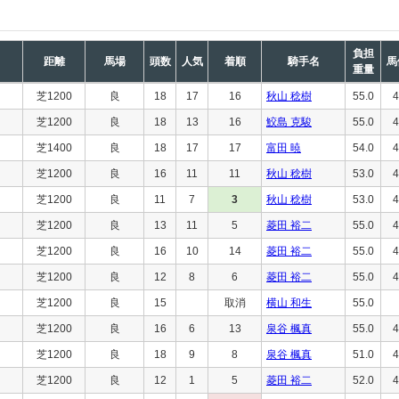
負担
距離
馬場
頭数
人気
着順
騎手名
馬
重量
芝1200
良
18
17
16
秋山 稔樹
55.0
4
芝1200
良
18
13
16
鮫島 克駿
55.0
4
芝1400
良
18
17
17
富田 暁
54.0
4
芝1200
良
16
11
11
秋山 稔樹
53.0
4
芝1200
良
11
7
3
秋山 稔樹
53.0
4
芝1200
良
13
11
5
菱田 裕二
55.0
4
芝1200
良
16
10
14
菱田 裕二
55.0
4
芝1200
良
12
8
6
菱田 裕二
55.0
4
芝1200
良
15
取消
横山 和生
55.0
芝1200
良
16
6
13
泉谷 楓真
55.0
4
芝1200
良
18
9
8
泉谷 楓真
51.0
4
芝1200
良
12
1
5
菱田 裕二
52.0
4