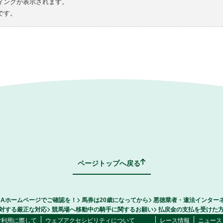
ィングが表示されます。
です。
ページトップへ戻る
RAホームページでご確認を！
馬券は20歳になってから
悪徳業者・違法インター
対する厳正な対応
競馬場へ移動中の騎手に関するお願い
払戻金の支払を受けた
ご利用に際して
ウェブアクセシビリティについて
レース情報
ニュース