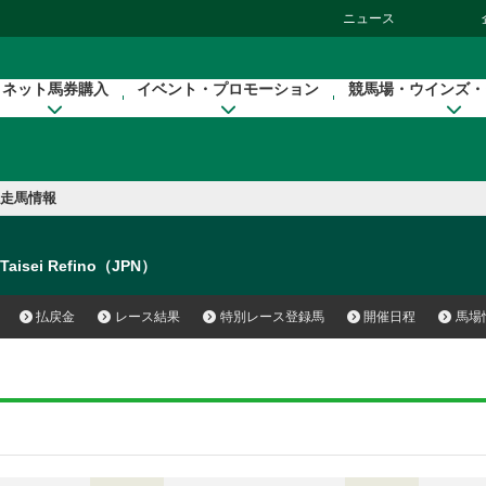
ニュース
ネット馬券購入
イベント・プロモーション
競馬場・ウインズ・
走馬情報
Taisei Refino（JPN）
払戻金
レース結果
特別レース登録馬
開催日程
馬場