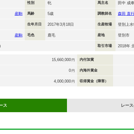
性別
牝
馬主名
田中 成
産駒
馬齢
5歳
調教師名
森田 直
生年月日
2017年3月18日
生産牧場
登別上水
産駒
毛色
鹿毛
産地
登別市
)
取引市場
2018
15,660,000
内付加賞
円
0
内海外賞金
円
4,000,000
収得賞金（障害）
円
ース
レース