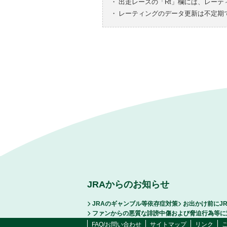
・
出走レースの「Rt」欄には、レーテ
・
レーティングのデータ更新は不定期
JRAからのお知らせ
JRAのギャンブル等依存症対策
お出かけ前にJ
ファンからの悪質な誹謗中傷および脅迫行為等に
FAQ/お問い合わせ
サイトマップ
リンク