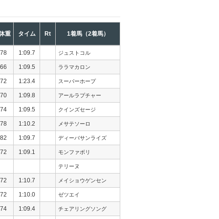
体重
タイム
Rt
1着馬（2着馬）
78
1:09.7
ジュストコル
66
1:09.5
ララマカロン
72
1:23.4
スーパーホープ
70
1:09.8
アールラプチャー
74
1:09.5
クインズセージ
78
1:10.2
メサテソーロ
82
1:09.7
ディーバサンライズ
72
1:09.1
モンファボリ
テリーヌ
72
1:10.7
メイショウゲンセン
72
1:10.0
ゼツエイ
74
1:09.4
チェアリングソング