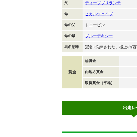
父
ディープブリランテ
母
ヒカルウェイブ
母の父
トニービン
母の母
ブルーデキシー
馬名意味
冠名+洗練された、極上の(西
総賞金
賞金
内地方賞金
収得賞金（平地）
出走レ