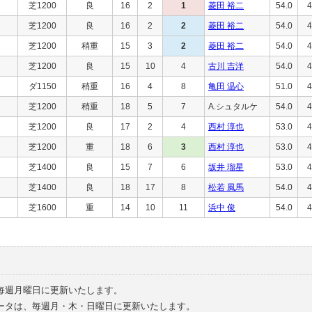
芝1200
良
16
2
1
菱田 裕二
54.0
4
芝1200
良
16
2
2
菱田 裕二
54.0
4
芝1200
稍重
15
3
2
菱田 裕二
54.0
4
芝1200
良
15
10
4
古川 吉洋
54.0
4
ダ1150
稍重
16
4
8
亀田 温心
51.0
4
芝1200
稍重
18
5
7
A.シュタルケ
54.0
4
芝1200
良
17
2
4
西村 淳也
53.0
4
芝1200
重
18
6
3
西村 淳也
53.0
4
芝1400
良
15
7
6
坂井 瑠星
53.0
4
芝1400
良
18
17
8
松若 風馬
54.0
4
芝1600
重
14
10
11
浜中 俊
54.0
4
毎週月曜日に更新いたします。
ータは、毎週月・木・日曜日に更新いたします。