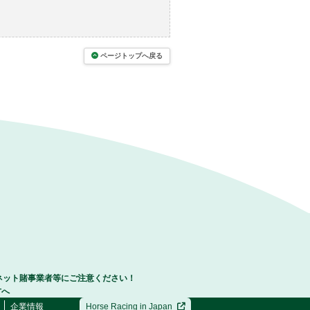
ページトップへ戻る
ネット賭事業者等にご注意ください！
方へ
企業情報
Horse Racing in Japan