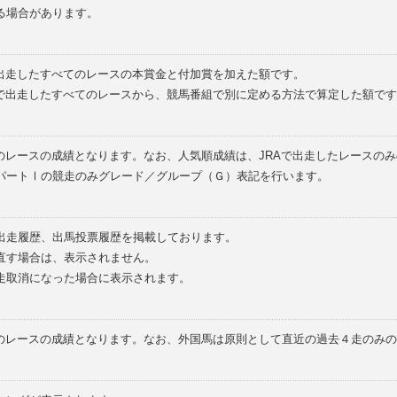
る場合があります。
で出走したすべてのレースの本賞金と付加賞を加えた額です。
外で出走したすべてのレースから、競馬番組で別に定める方法で算定した額です
のレースの成績となります。なお、人気順成績は、JRAで出走したレースの
パートⅠの競走のみグレード／グループ（Ｇ）表記を行います。
の出走履歴、出馬投票履歴を掲載しております。
直す場合は、表示されません。
走取消になった場合に表示されます。
てのレースの成績となります。なお、外国馬は原則として直近の過去４走のみ