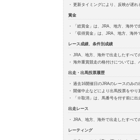
・
更新タイミングにより、反映が遅れ
賞金
・
「総賞金」は、JRA、地方、海外
・
「収得賞金」は、JRA、地方、海
レース成績、条件別成績
・
JRA、地方、海外で出走したすべて
・
海外重賞競走の格付けについては、
出走・出馬投票履歴
・
過去16開催日のJRAのレースのみ
・
開催中止などにより出馬投票をやり
・
「※取消」は、馬番号を付す前に出
出走レース
・
JRA、地方、海外で出走したすべ
レーティング