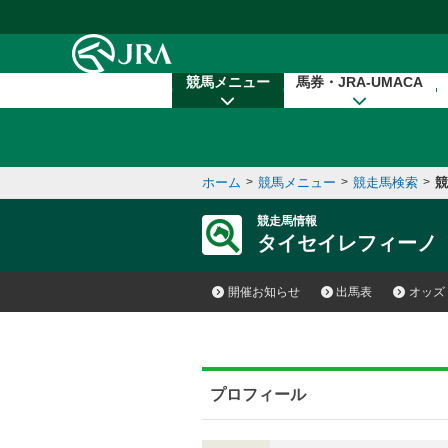
本文へ移動する
競馬メニュー
馬券・JRA-UMACA
ホーム
>
競馬メニュー
>
競走馬検索
>
競
競走馬情報
タイセイレフィーノ
開催お知らせ
出馬表
オッズ
プロフィール