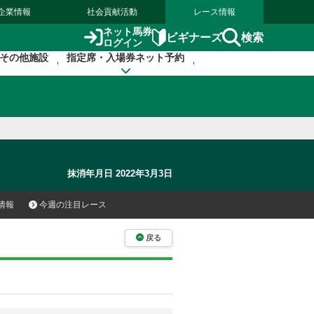
企業情報
社会貢献活動
レース情報
ネット馬券
検索
ビギナーズ
ログイン
その他施設
指定席・入場券ネット予約
抹消年月日 2022年3月3日
情報
今週の注目レース
戻る