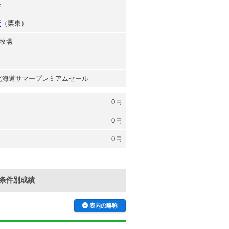
奉
行
（栗東）
牧場
年 北海道サマープレミアムセール
0
円
0
円
0
円
条件別成績
表内の略称