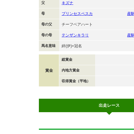
父
キズナ
母
プリンセスペスカ
産
母の父
チーフベアハート
母の母
テンザンキラリ
産
馬名意味
絆(伊)+冠名
総賞金
賞金
内地方賞金
収得賞金（平地）
出走レース