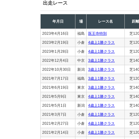
出走レース
年月日
場
レース名
距
2023年4月16日
福島
医王寺特別
芝12
2023年2月19日
小倉
4歳上1勝クラス
芝12
2023年1月28日
小倉
4歳上1勝クラス
芝12
2022年12月4日
中京
3歳上1勝クラス
芝14
2022年10月30日
新潟
3歳上1勝クラス
芝14
2021年7月17日
福島
3歳上1勝クラス
芝12
2021年6月19日
東京
3歳上1勝クラス
芝14
2021年5月9日
東京
4歳上1勝クラス
芝14
2021年5月1日
新潟
4歳上1勝クラス
芝14
2021年3月7日
小倉
4歳上1勝クラス
芝12
2021年2月27日
小倉
4歳上1勝クラス
芝12
2021年2月14日
小倉
4歳上1勝クラス
芝12