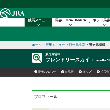
本文へ移動する
競馬メニュー
馬券・JRA-UMACA
ネット馬券
ホーム
>
競馬メニュー
>
競走馬検索
>
競走馬情報
競走馬情報
フレンドリースカイ
Friendly
開催お知らせ
出馬表
オッズ
払戻金
プロフィール