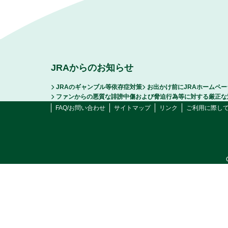
JRAからのお知らせ
JRAのギャンブル等依存症対策
お出かけ前にJRAホームペ
ファンからの悪質な誹謗中傷および脅迫行為等に対する厳正な
FAQ/お問い合わせ
サイトマップ
リンク
ご利用に際し