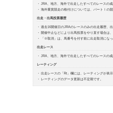
・
JRA、地方、海外で出走したすべてのレースの
・
海外重賞競走の格付けについては、パートⅠの競
出走・出馬投票履歴
・
過去16開催日のJRAのレースのみの出走履歴、
・
開催中止などにより出馬投票をやり直す場合は、
・
「※取消」は、馬番号を付す前に出走取消になっ
出走レース
・
JRA、地方、海外で出走したすべてのレースの
レーティング
・
出走レースの「Rt」欄には、レーティングが表
・
レーティングのデータ更新は不定期です。