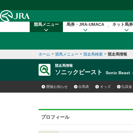
本文へ移動する
競馬メニュー
馬券・JRA-UMACA
ネット馬券
ホーム
>
競馬メニュー
>
競走馬検索
>
競走馬情報
競走馬情報
ソニックビースト
Sonic Beas
開催お知らせ
出馬表
オッズ
払戻金
プロフィール