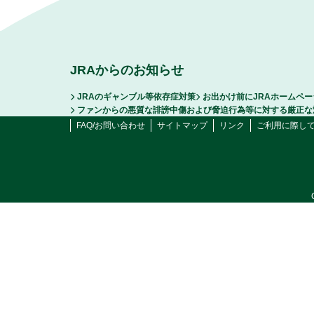
JRAからのお知らせ
JRAのギャンブル等依存症対策
お出かけ前にJRAホームペ
ファンからの悪質な誹謗中傷および脅迫行為等に対する厳正な
FAQ/お問い合わせ
サイトマップ
リンク
ご利用に際し