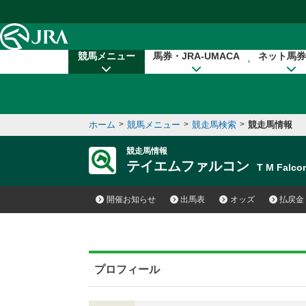
本文へ移動する
競馬メニュー
馬券・JRA-UMACA
ネット馬券
ホーム
>
競馬メニュー
>
競走馬検索
>
競走馬情報
競走馬情報
テイエムファルコン
T M Falc
開催お知らせ
出馬表
オッズ
払戻金
プロフィール