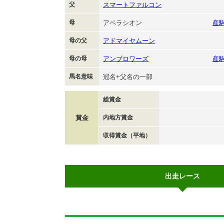
父
スマートファルコン
母
アペラシオン
産
母の父
アドマイヤムーン
母の母
アンブロワーズ
産
馬名意味
冠名+父名の一部
総賞金
賞金
内地方賞金
収得賞金（平地）
出走レース