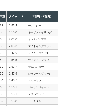
体重
タイム
Rt
1着馬（2着馬）
68
1:55.4
テレパシー
58
1:56.0
キープスマイリング
60
2:01.0
オクタヴィアヌス
56
2:05.3
エイトキングゴッド
56
1:47.6
メイショウコバト
54
1:54.5
ウインメイフラワー
50
1:57.7
サムハンター
50
1:47.9
レリジールダモーレ
54
1:46.7
トゥーサン
60
1:56.1
バーリンギャップ
60
1:56.1
メタルゴッド
62
1:56.8
リースタル