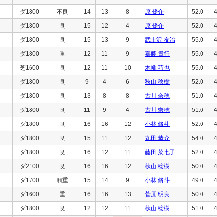
ダ1800
不良
14
13
8
原 優介
52.0
4
ダ1800
良
15
12
4
原 優介
52.0
4
ダ1800
良
15
13
9
武士沢 友治
55.0
4
ダ1800
重
12
11
9
嘉藤 貴行
55.0
4
芝1600
良
12
11
10
木幡 巧也
55.0
4
ダ1800
良
9
4
6
秋山 稔樹
52.0
4
ダ1800
良
13
8
8
古川 奈穂
51.0
4
ダ1800
良
11
9
4
古川 奈穂
51.0
4
ダ1800
良
16
16
12
小林 脩斗
52.0
4
ダ1800
良
15
11
12
丸田 恭介
54.0
4
ダ1800
良
16
12
11
藤田 菜七子
52.0
4
ダ2100
良
16
16
12
秋山 稔樹
50.0
4
ダ1700
稍重
15
14
9
小林 脩斗
49.0
4
ダ1600
重
16
16
13
菅原 明良
50.0
4
ダ1800
良
12
12
11
秋山 稔樹
51.0
4