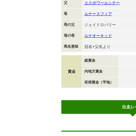
父
エスポワールシチー
母
ルナースフィア
母の父
ジェイドロバリー
母の母
ルナオーキッド
馬名意味
冠名+父名より
総賞金
賞金
内地方賞金
収得賞金（平地）
出走レ