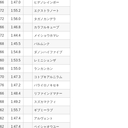
66
1:47.0
ヒデノレインボー
72
1:55.2
エクストラノート
72
1:56.0
タガノカンデラ
66
1:46.8
カラフルキューブ
72
1:44.4
メイショウホマレ
68
1:45.5
バルムンク
66
1:54.8
ダノンハイファイブ
60
1:53.5
レミニシェンザ
66
1:55.0
ランカンカン
70
1:47.3
コトブキアルニラム
76
1:47.2
バライロノキセキ
66
1:48.4
リファインドマナー
68
1:49.2
スズカマクフィ
62
1:55.7
ギブミーラブ
62
1:47.4
アルヴェント
62
1:47.4
ペイシャオウユー