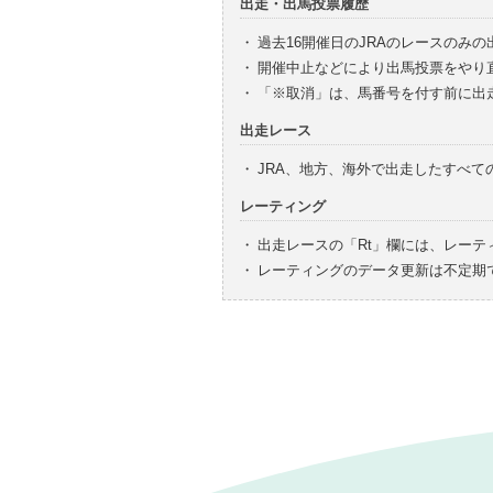
出走・出馬投票履歴
・
過去16開催日のJRAのレースのみ
・
開催中止などにより出馬投票をやり
・
「※取消」は、馬番号を付す前に出
出走レース
・
JRA、地方、海外で出走したすべ
レーティング
・
出走レースの「Rt」欄には、レーテ
・
レーティングのデータ更新は不定期