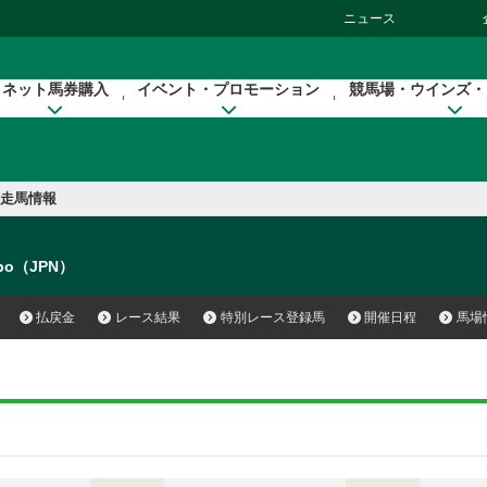
ニュース
ネット馬券購入
イベント・プロモーション
競馬場・ウインズ・
走馬情報
spo（JPN）
払戻金
レース結果
特別レース登録馬
開催日程
馬場