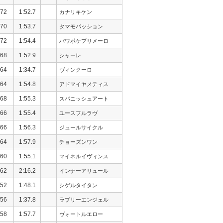
72
1:52.7
カナリキケン
70
1:53.7
タマモパッション
72
1:54.4
パワポケプリメーロ
68
1:52.9
シャーレ
64
1:34.7
ヴィンクーロ
64
1:54.8
アドマイヤメティス
68
1:55.3
スパニッシュアート
66
1:55.4
ユースフルラヴ
66
1:56.3
ジュールサイクル
64
1:57.9
チョーズンワン
60
1:55.1
マイネルイヴィンス
62
2:16.2
インナーアリュール
52
1:48.1
シゲルタイタン
56
1:37.8
ラブリーエンジェル
58
1:57.7
ヴォートルエロー