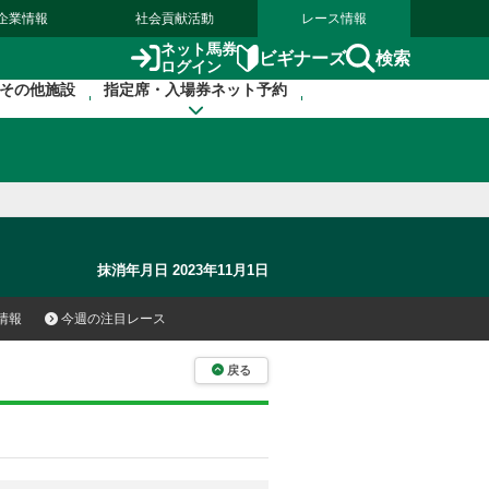
企業情報
社会貢献活動
レース情報
ネット馬券
検索
ビギナーズ
ログイン
その他施設
指定席・入場券ネット予約
抹消年月日 2023年11月1日
情報
今週の注目レース
戻る