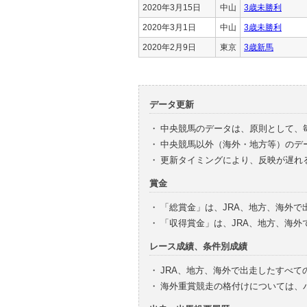
2020年3月15日
中山
3歳未勝利
2020年3月1日
中山
3歳未勝利
2020年2月9日
東京
3歳新馬
データ更新
・
中央競馬のデータは、原則として、
・
中央競馬以外（海外・地方等）のデ
・
更新タイミングにより、反映が遅れ
賞金
・
「総賞金」は、JRA、地方、海外
・
「収得賞金」は、JRA、地方、海
レース成績、条件別成績
・
JRA、地方、海外で出走したすべて
・
海外重賞競走の格付けについては、