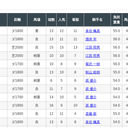
負担
距離
馬場
頭数
人気
着順
騎手名
馬
重量
ダ1800
重
13
12
11
泉谷 楓真
55.0
4
ダ1800
良
13
11
11
酒井 学
56.0
4
芝2000
良
15
15
13
江田 照男
56.0
4
芝2000
稍重
10
10
7
江田 照男
56.0
4
ダ1700
稍重
10
8
9
菊沢 一樹
56.0
4
ダ1800
良
13
10
8
秋山 稔樹
55.0
4
ダ1800
稍重
8
5
6
原 優介
54.0
4
ダ1700
良
11
7
9
原 優介
54.0
4
ダ1700
稍重
14
10
5
原 優介
54.0
4
ダ1800
良
16
9
10
原 優介
54.0
4
ダ1800
良
12
11
4
斎藤 新
55.0
4
ダ1800
良
13
6
8
泉谷 楓真
54.0
4