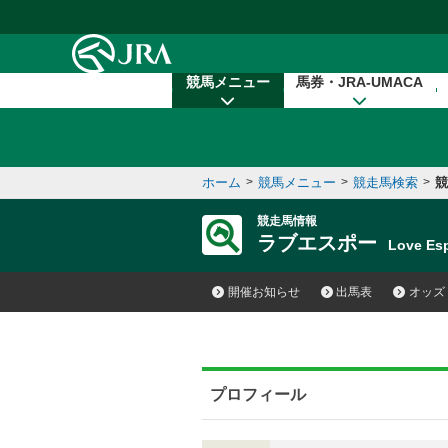
本文へ移動する
競馬メニュー
馬券・JRA-UMACA
ホーム
>
競馬メニュー
>
競走馬検索
>
競
競走馬情報
ラブエスポー
Love E
開催お知らせ
出馬表
オッズ
プロフィール