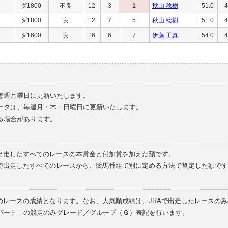
ダ1800
不良
12
3
1
秋山 稔樹
51.0
4
ダ1800
良
12
7
5
秋山 稔樹
51.0
4
ダ1600
良
16
6
7
伊藤 工真
54.0
4
毎週月曜日に更新いたします。
ータは、毎週月・木・日曜日に更新いたします。
る場合があります。
で出走したすべてのレースの本賞金と付加賞を加えた額です。
外で出走したすべてのレースから、競馬番組で別に定める方法で算定した額です
のレースの成績となります。なお、人気順成績は、JRAで出走したレースの
パートⅠの競走のみグレード／グループ（Ｇ）表記を行います。