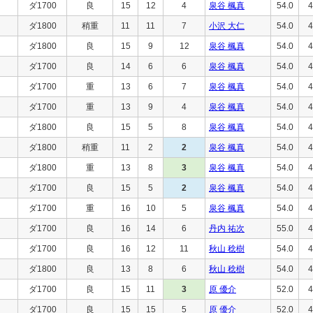
ダ1700
良
15
12
4
泉谷 楓真
54.0
4
ダ1800
稍重
11
11
7
小沢 大仁
54.0
4
ダ1800
良
15
9
12
泉谷 楓真
54.0
4
ダ1700
良
14
6
6
泉谷 楓真
54.0
4
ダ1700
重
13
6
7
泉谷 楓真
54.0
4
ダ1700
重
13
9
4
泉谷 楓真
54.0
4
ダ1800
良
15
5
8
泉谷 楓真
54.0
4
ダ1800
稍重
11
2
2
泉谷 楓真
54.0
4
ダ1800
重
13
8
3
泉谷 楓真
54.0
4
ダ1700
良
15
5
2
泉谷 楓真
54.0
4
ダ1700
重
16
10
5
泉谷 楓真
54.0
4
ダ1700
良
16
14
6
丹内 祐次
55.0
4
ダ1700
良
16
12
11
秋山 稔樹
54.0
4
ダ1800
良
13
8
6
秋山 稔樹
54.0
4
ダ1700
良
15
11
3
原 優介
52.0
4
ダ1700
良
15
15
5
原 優介
52.0
4