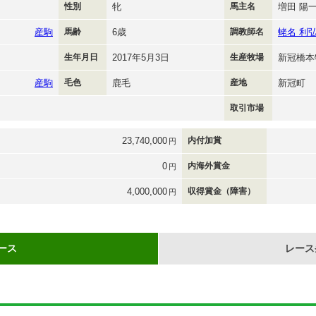
性別
牝
馬主名
増田 陽
産駒
馬齢
6歳
調教師名
蛯名 利
生年月日
2017年5月3日
生産牧場
新冠橋本
産駒
毛色
鹿毛
産地
新冠町
取引市場
23,740,000
内付加賞
円
0
内海外賞金
円
4,000,000
収得賞金（障害）
円
ース
レース