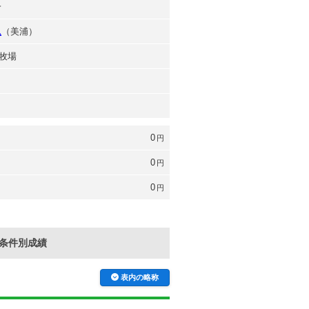
一
弘
（美浦）
牧場
0
円
0
円
0
円
条件別成績
表内の略称