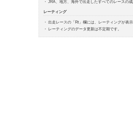
・
JRA、地方、海外で出走したすべてのレースの
レーティング
・
出走レースの「Rt」欄には、レーティングが表
・
レーティングのデータ更新は不定期です。