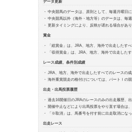
データ更新
・
中央競馬のデータは、原則として、毎週月曜日に
・
中央競馬以外（海外・地方等）のデータは、毎週
・
更新タイミングにより、反映が遅れる場合があり
賞金
・
「総賞金」は、JRA、地方、海外で出走したす
・
「収得賞金」は、JRA、地方、海外で出走した
レース成績、条件別成績
・
JRA、地方、海外で出走したすべてのレースの
・
海外重賞競走の格付けについては、パートⅠの競
出走・出馬投票履歴
・
過去16開催日のJRAのレースのみの出走履歴、
・
開催中止などにより出馬投票をやり直す場合は、
・
「※取消」は、馬番号を付す前に出走取消になっ
出走レース