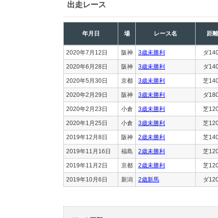
出走レース
年月日
場
レース名
距
2020年7月12日
阪神
3歳未勝利
ダ14
2020年6月28日
阪神
3歳未勝利
ダ14
2020年5月30日
京都
3歳未勝利
芝14
2020年2月29日
阪神
3歳未勝利
ダ18
2020年2月23日
小倉
3歳未勝利
芝12
2020年1月25日
小倉
3歳未勝利
芝12
2019年12月8日
阪神
2歳未勝利
芝14
2019年11月16日
福島
2歳未勝利
芝12
2019年11月2日
京都
2歳未勝利
芝12
2019年10月6日
新潟
2歳新馬
ダ12