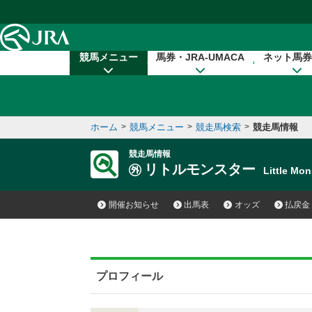
本文へ移動する
競馬メニュー
馬券・JRA-UMACA
ネット馬券
ホーム
>
競馬メニュー
>
競走馬検索
>
競走馬情報
競走馬情報
リトルモンスター
Little M
開催お知らせ
出馬表
オッズ
払戻金
プロフィール