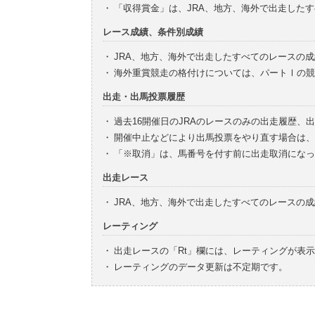
・
「収得賞金」は、JRA、地方、海外で出走した
レース成績、条件別成績
・
JRA、地方、海外で出走したすべてのレースの
・
海外重賞競走の格付けについては、パートⅠの競
出走・出馬投票履歴
・
過去16開催日のJRAのレースのみの出走履歴、
・
開催中止などにより出馬投票をやり直す場合は、
・
「※取消」は、馬番号を付す前に出走取消になっ
出走レース
・
JRA、地方、海外で出走したすべてのレースの
レーティング
・
出走レースの「Rt」欄には、レーティングが表
・
レーティングのデータ更新は不定期です。