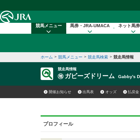
本文へ移動する
競馬メニュー
馬券・JRA-UMACA
ネット馬券
ホーム
>
競馬メニュー
>
競走馬検索
>
競走馬情報
競走馬情報
ガビーズドリーム
Gabby's
開催お知らせ
出馬表
オッズ
払戻金
プロフィール