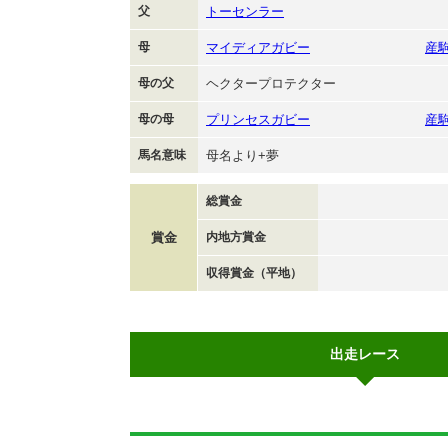
父
トーセンラー
母
マイディアガビー
産
母の父
ヘクタープロテクター
母の母
プリンセスガビー
産
馬名意味
母名より+夢
総賞金
賞金
内地方賞金
収得賞金（平地）
出走レース