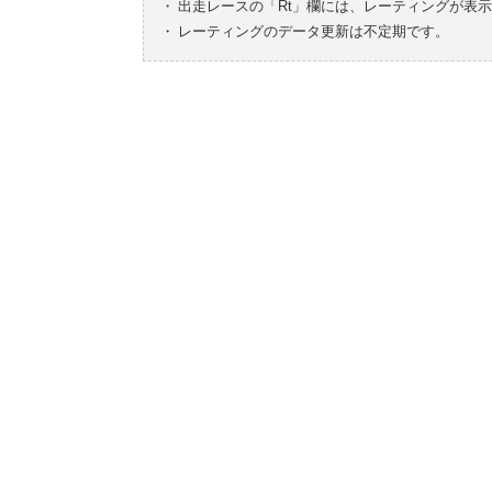
・
出走レースの「Rt」欄には、レーティングが表
・
レーティングのデータ更新は不定期です。