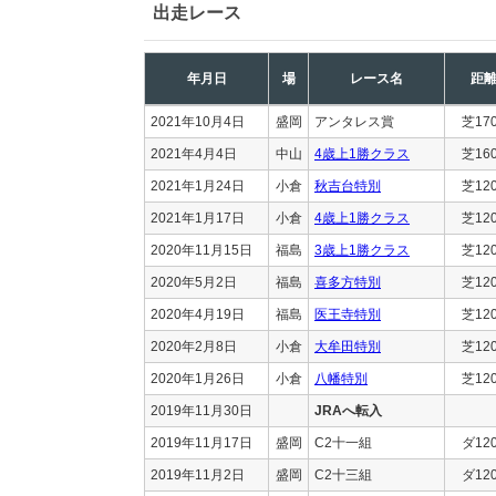
出走レース
年月日
場
レース名
距
2021年10月4日
盛岡
アンタレス賞
芝17
2021年4月4日
中山
4歳上1勝クラス
芝16
2021年1月24日
小倉
秋吉台特別
芝12
2021年1月17日
小倉
4歳上1勝クラス
芝12
2020年11月15日
福島
3歳上1勝クラス
芝12
2020年5月2日
福島
喜多方特別
芝12
2020年4月19日
福島
医王寺特別
芝12
2020年2月8日
小倉
大牟田特別
芝12
2020年1月26日
小倉
八幡特別
芝12
2019年11月30日
JRAへ転入
2019年11月17日
盛岡
C2十一組
ダ12
2019年11月2日
盛岡
C2十三組
ダ12