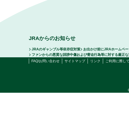
JRAからのお知らせ
JRAのギャンブル等依存症対策
お出かけ前にJRAホームペ
ファンからの悪質な誹謗中傷および脅迫行為等に対する厳正な
FAQ/お問い合わせ
サイトマップ
リンク
ご利用に際し