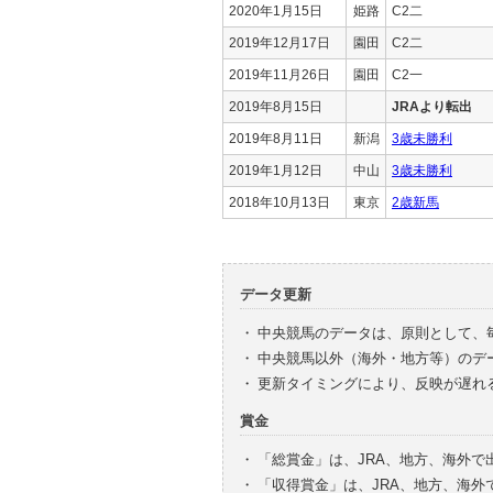
2020年1月15日
姫路
C2二
2019年12月17日
園田
C2二
2019年11月26日
園田
C2一
2019年8月15日
JRAより転出
2019年8月11日
新潟
3歳未勝利
2019年1月12日
中山
3歳未勝利
2018年10月13日
東京
2歳新馬
データ更新
・
中央競馬のデータは、原則として、
・
中央競馬以外（海外・地方等）のデ
・
更新タイミングにより、反映が遅れ
賞金
・
「総賞金」は、JRA、地方、海外
・
「収得賞金」は、JRA、地方、海