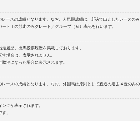
のレースの成績となります。なお、人気順成績は、JRAで出走したレースの
パートⅠの競走のみグレード／グループ（Ｇ）表記を行います。
の出走履歴、出馬投票履歴を掲載しております。
直す場合は、表示されません。
走取消になった場合に表示されます。
てのレースの成績となります。なお、外国馬は原則として直近の過去４走のみ
ィングが表示されます。
です。