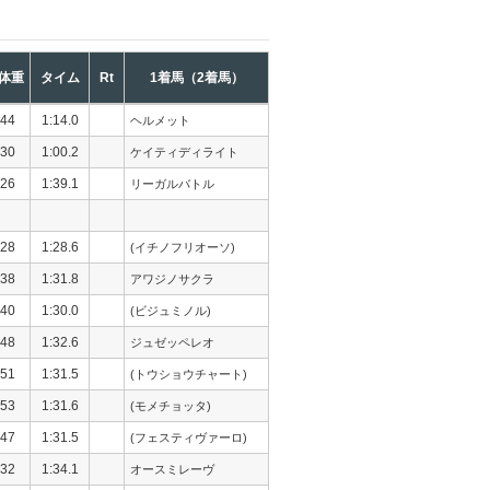
体重
タイム
Rt
1着馬（2着馬）
44
1:14.0
ヘルメット
30
1:00.2
ケイティディライト
26
1:39.1
リーガルバトル
28
1:28.6
(イチノフリオーソ)
38
1:31.8
アワジノサクラ
40
1:30.0
(ビジュミノル)
48
1:32.6
ジュゼッペレオ
51
1:31.5
(トウショウチャート)
53
1:31.6
(モメチョッタ)
47
1:31.5
(フェスティヴァーロ)
32
1:34.1
オースミレーヴ