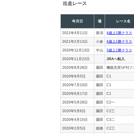
出走レース
年月日
場
レース名
2021年4月11日
新潟
4歳上1勝クラス
2021年2月13日
小倉
4歳上1勝クラス
2020年12月13日
中山
3歳上1勝クラス
2020年11月22日
JRAへ転入
2020年8月28日
園田
機能充実!夕刊フ
2020年8月5日
園田
C1
2020年7月10日
園田
C1
2020年6月17日
園田
C1
2020年5月28日
園田
C2一
2020年5月6日
園田
C2三
2020年4月15日
園田
C3二
2020年2月5日
姫路
C2三