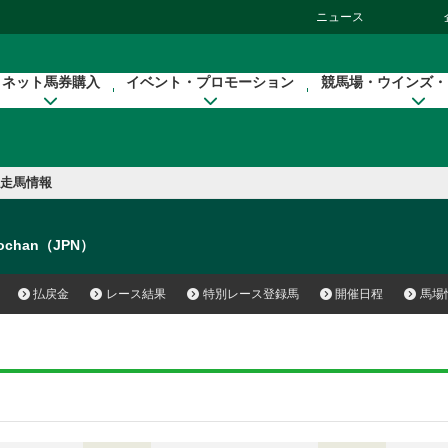
ニュース
ネット馬券購入
イベント・プロモーション
競馬場・ウインズ・
走馬情報
gochan（JPN）
払戻金
レース結果
特別レース登録馬
開催日程
馬場