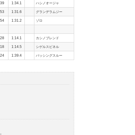
39
1:34.1
ハシノオージャ
53
1:31.6
グランデラムジー
54
1:31.2
ゾロ
28
1:14.1
カシノブレンド
18
1:14.5
シゲルスピネル
24
1:39.4
パッシングスルー
。