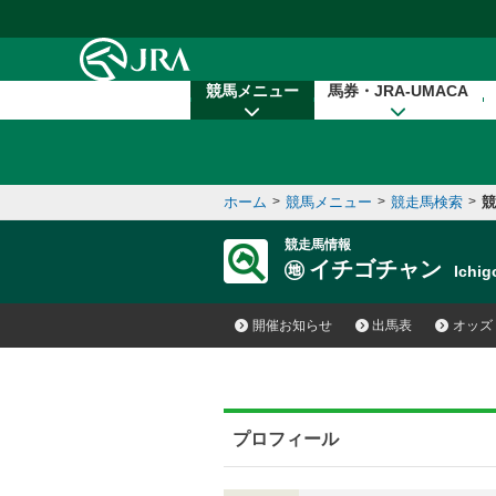
本文へ移動する
競馬メニュー
馬券・JRA-UMACA
ホーム
>
競馬メニュー
>
競走馬検索
>
競
競走馬情報
イチゴチャン
Ichi
開催お知らせ
出馬表
オッズ
プロフィール