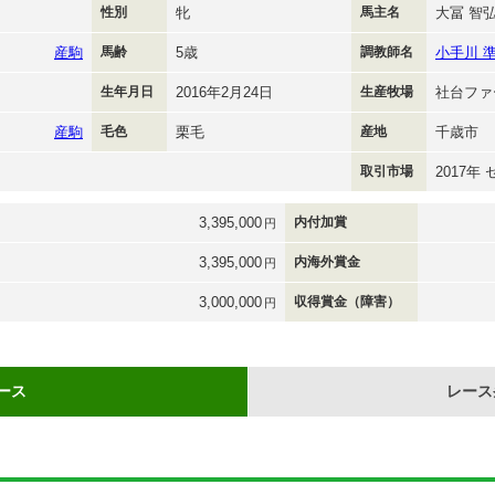
性別
牝
馬主名
大冨 智
産駒
馬齢
5歳
調教師名
小手川 
生年月日
2016年2月24日
生産牧場
社台ファ
産駒
毛色
栗毛
産地
千歳市
取引市場
2017年
3,395,000
内付加賞
円
3,395,000
内海外賞金
円
3,000,000
収得賞金（障害）
円
ース
レース