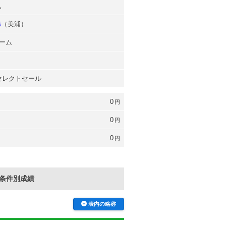
弘
準
（美浦）
ーム
 セレクトセール
0
円
0
円
0
円
条件別成績
表内の略称