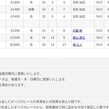
ダ1400
良
10
3
4
笹田 知宏
54.0
4
ダ1400
稍重
10
5
7
笹田 知宏
54.0
4
ダ1400
良
10
5
4
笹田 知宏
54.0
4
ダ1200
良
15
5
8
武藤 雅
53.0
4
ダ1200
良
16
13
9
横山 典弘
54.0
4
芝1600
良
18
13
17
黛 弘人
54.0
4
毎週月曜日に更新いたします。
ータは、毎週月・木・日曜日に更新いたします。
る場合があります。
で出走したすべてのレースの本賞金と付加賞を加えた額です。
外で出走したすべてのレースから、競馬番組で別に定める方法で算定した額です