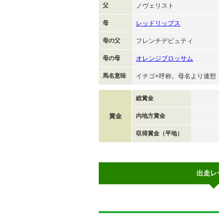
父
ノヴェリスト
母
レッドリップス
母の父
フレンチデピュティ
母の母
オレンジブロッサム
馬名意味
イチゴ+呼称。母名より連想
総賞金
賞金
内地方賞金
収得賞金（平地）
出走レ