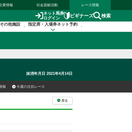
企業情報
社会貢献活動
レース情報
ネット馬券
検索
ビギナーズ
ログイン
その他施設
指定席・入場券ネット予約
抹消年月日 2021年4月14日
情報
今週の注目レース
戻る