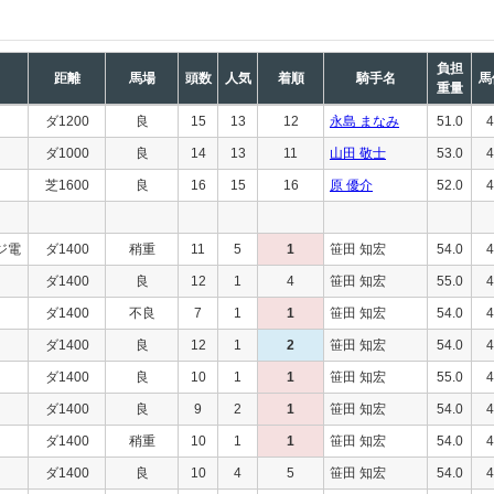
負担
距離
馬場
頭数
人気
着順
騎手名
馬
重量
ダ1200
良
15
13
12
永島 まなみ
51.0
4
ダ1000
良
14
13
11
山田 敬士
53.0
4
芝1600
良
16
15
16
原 優介
52.0
4
ジ電
ダ1400
稍重
11
5
1
笹田 知宏
54.0
4
ダ1400
良
12
1
4
笹田 知宏
55.0
4
ダ1400
不良
7
1
1
笹田 知宏
54.0
4
ダ1400
良
12
1
2
笹田 知宏
54.0
4
ダ1400
良
10
1
1
笹田 知宏
55.0
4
ダ1400
良
9
2
1
笹田 知宏
54.0
4
ダ1400
稍重
10
1
1
笹田 知宏
54.0
4
ダ1400
良
10
4
5
笹田 知宏
54.0
4