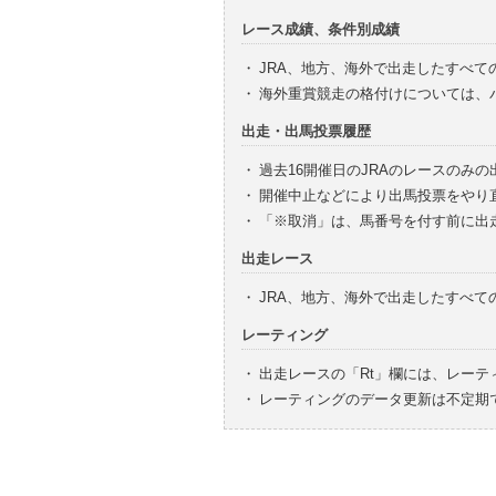
レース成績、条件別成績
・
JRA、地方、海外で出走したすべて
・
海外重賞競走の格付けについては、
出走・出馬投票履歴
・
過去16開催日のJRAのレースのみ
・
開催中止などにより出馬投票をやり
・
「※取消」は、馬番号を付す前に出
出走レース
・
JRA、地方、海外で出走したすべ
レーティング
・
出走レースの「Rt」欄には、レーテ
・
レーティングのデータ更新は不定期