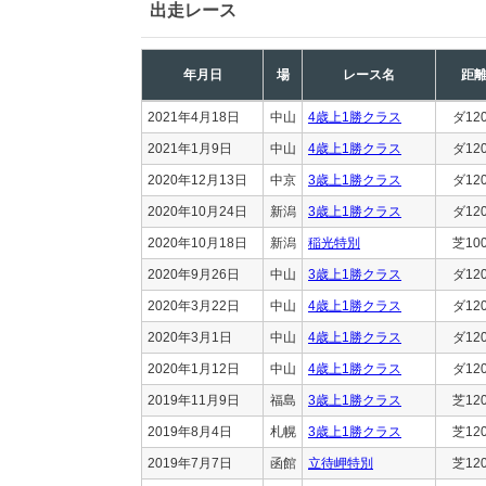
出走レース
年月日
場
レース名
距
2021年4月18日
中山
4歳上1勝クラス
ダ12
2021年1月9日
中山
4歳上1勝クラス
ダ12
2020年12月13日
中京
3歳上1勝クラス
ダ12
2020年10月24日
新潟
3歳上1勝クラス
ダ12
2020年10月18日
新潟
稲光特別
芝10
2020年9月26日
中山
3歳上1勝クラス
ダ12
2020年3月22日
中山
4歳上1勝クラス
ダ12
2020年3月1日
中山
4歳上1勝クラス
ダ12
2020年1月12日
中山
4歳上1勝クラス
ダ12
2019年11月9日
福島
3歳上1勝クラス
芝12
2019年8月4日
札幌
3歳上1勝クラス
芝12
2019年7月7日
函館
立待岬特別
芝12