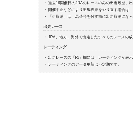
・
過去16開催日のJRAのレースのみの出走履歴、
・
開催中止などにより出馬投票をやり直す場合は、
・
「※取消」は、馬番号を付す前に出走取消になっ
出走レース
・
JRA、地方、海外で出走したすべてのレースの
レーティング
・
出走レースの「Rt」欄には、レーティングが表
・
レーティングのデータ更新は不定期です。