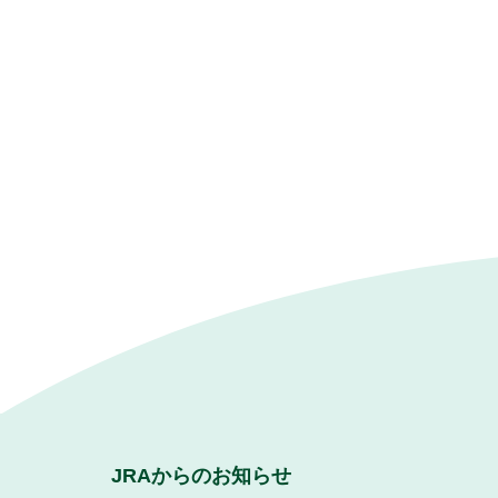
JRAからのお知らせ