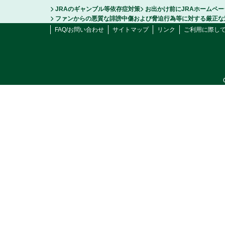
JRAのギャンブル等依存症対策
お出かけ前にJRAホームペ
ファンからの悪質な誹謗中傷および脅迫行為等に対する厳正な
FAQ/お問い合わせ
サイトマップ
リンク
ご利用に際し