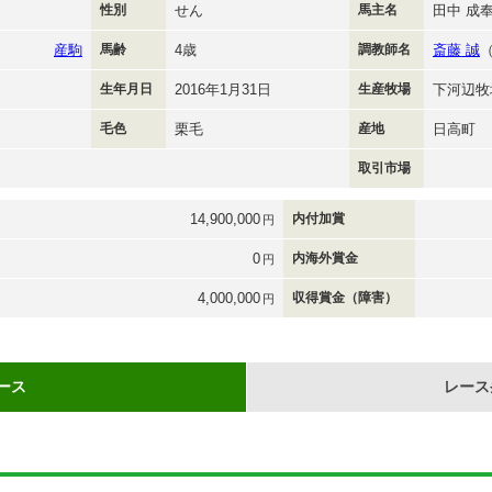
性別
せん
馬主名
田中 成
産駒
馬齢
4歳
調教師名
斎藤 誠
生年月日
2016年1月31日
生産牧場
下河辺牧
毛色
栗毛
産地
日高町
取引市場
14,900,000
内付加賞
円
0
内海外賞金
円
4,000,000
収得賞金（障害）
円
ース
レース