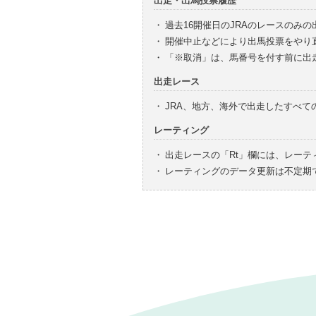
出走・出馬投票履歴
・
過去16開催日のJRAのレースのみ
・
開催中止などにより出馬投票をやり
・
「※取消」は、馬番号を付す前に出
出走レース
・
JRA、地方、海外で出走したすべ
レーティング
・
出走レースの「Rt」欄には、レーテ
・
レーティングのデータ更新は不定期