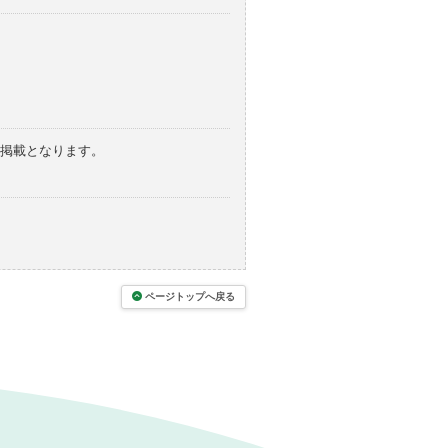
の掲載となります。
ページトップへ戻る