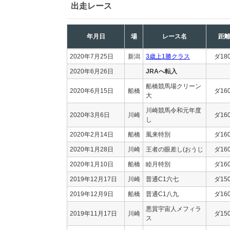
出走レース
年月日
場
レース名
距
2020年7月25日
新潟
3歳上1勝クラス
ダ18
2020年6月26日
JRAへ転入
船橋競馬場クリーン
2020年6月15日
船橋
ダ16
大
川崎競馬令和元年度
2020年3月6日
川崎
ダ16
し
2020年2月14日
船橋
風来特別
ダ16
2020年1月28日
川崎
王者の眼差し(おうじ
ダ16
2020年1月10日
船橋
睦月特別
ダ16
2019年12月17日
川崎
普通C1六七
ダ15
2019年12月9日
船橋
普通C1八九
ダ16
悪質宇宙人メフィラ
2019年11月17日
川崎
ダ15
ス