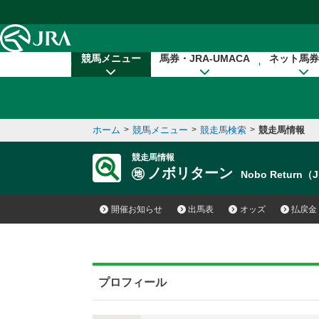
本文へ移動する
競馬メニュー
馬券・JRA-UMACA
ネット馬券
ホーム
>
競馬メニュー
>
競走馬検索
>
競走馬情報
競走馬情報
ノボリターン
Nobo Return（
開催お知らせ
出馬表
オッズ
払戻金
プロフィール