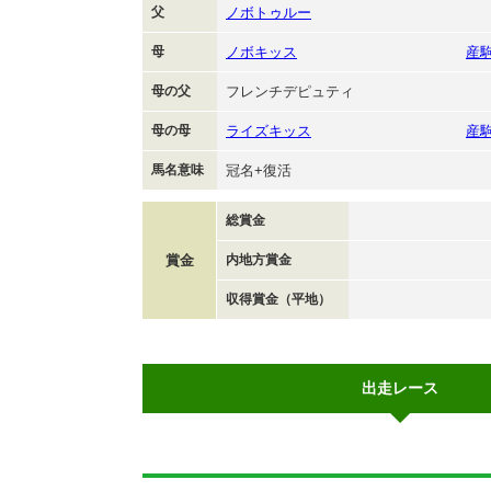
父
ノボトゥルー
母
ノボキッス
産
母の父
フレンチデピュティ
母の母
ライズキッス
産
馬名意味
冠名+復活
総賞金
賞金
内地方賞金
収得賞金（平地）
出走レース