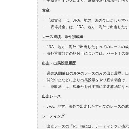
・
更新タイミングにより、反映が遅れる場合があり
賞金
・
「総賞金」は、JRA、地方、海外で出走したす
・
「収得賞金」は、JRA、地方、海外で出走した
レース成績、条件別成績
・
JRA、地方、海外で出走したすべてのレースの
・
海外重賞競走の格付けについては、パートⅠの競
出走・出馬投票履歴
・
過去16開催日のJRAのレースのみの出走履歴、
・
開催中止などにより出馬投票をやり直す場合は、
・
「※取消」は、馬番号を付す前に出走取消になっ
出走レース
・
JRA、地方、海外で出走したすべてのレースの
レーティング
・
出走レースの「Rt」欄には、レーティングが表