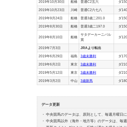
2019年10月30日
船橋
普通C2五六
ダ15
2019年10月23日
川崎
普通C2六七八
ダ14
2019年9月24日
船橋
普通3歳二201.0
ダ15
2019年8月30日
船橋
普通3歳二197.0
ダ15
サタデーカーニバル
2019年8月10日
船橋
ダ12
賞
2019年7月3日
JRAより転出
2019年6月29日
福島
3歳未勝利
ダ17
2019年6月2日
東京
3歳未勝利
ダ21
2019年5月12日
東京
3歳未勝利
ダ21
2019年3月2日
中山
3歳新馬
ダ18
データ更新
・
中央競馬のデータは、原則として、毎週月曜日に
・
中央競馬以外（海外・地方等）のデータは、毎週