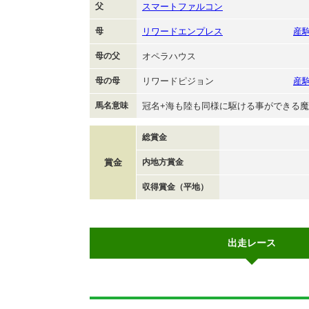
父
スマートファルコン
母
リワードエンプレス
産
母の父
オペラハウス
母の母
リワードピジョン
産
馬名意味
冠名+海も陸も同様に駆ける事ができる
総賞金
賞金
内地方賞金
収得賞金（平地）
出走レース