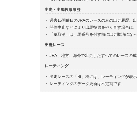
出走・出馬投票履歴
・
過去16開催日のJRAのレースのみの出走履歴、
・
開催中止などにより出馬投票をやり直す場合は、
・
「※取消」は、馬番号を付す前に出走取消になっ
出走レース
・
JRA、地方、海外で出走したすべてのレースの
レーティング
・
出走レースの「Rt」欄には、レーティングが表
・
レーティングのデータ更新は不定期です。