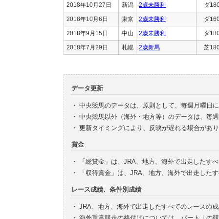
2018年10月27日
新潟
2歳未勝利
ダ18
2018年10月6日
東京
2歳未勝利
ダ16
2018年9月15日
中山
2歳未勝利
ダ18
2018年7月29日
札幌
2歳新馬
芝18
データ更新
・
中央競馬のデータは、原則として、毎週月曜日に
・
中央競馬以外（海外・地方等）のデータは、毎週
・
更新タイミングにより、反映が遅れる場合があり
賞金
・
「総賞金」は、JRA、地方、海外で出走したす
・
「収得賞金」は、JRA、地方、海外で出走した
レース成績、条件別成績
・
JRA、地方、海外で出走したすべてのレースの
・
海外重賞競走の格付けについては、パートⅠの競