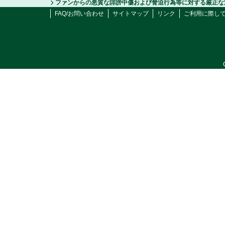
ファンからの悪質な誹謗中傷および脅迫行為等に対する厳正な
FAQ/お問い合わせ
サイトマップ
リンク
ご利用に際し