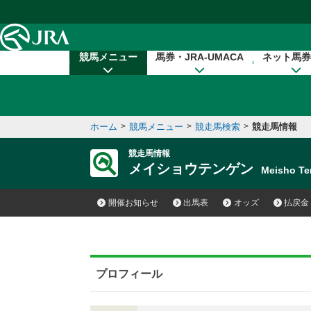
本文へ移動する
競馬メニュー
馬券・JRA-UMACA
ネット馬券
ホーム
>
競馬メニュー
>
競走馬検索
>
競走馬情報
競走馬情報
メイショウテンゲン
Meisho T
開催お知らせ
出馬表
オッズ
払戻金
プロフィール