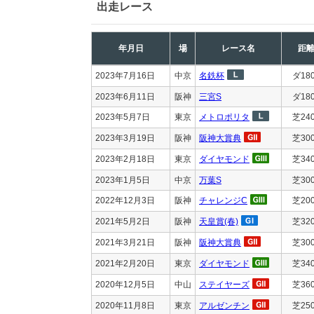
出走レース
年月日
場
レース名
距
2023年7月16日
中京
名鉄杯
ダ18
2023年6月11日
阪神
三宮S
ダ18
2023年5月7日
東京
メトロポリタ
芝24
2023年3月19日
阪神
阪神大賞典
芝30
2023年2月18日
東京
ダイヤモンド
芝34
2023年1月5日
中京
万葉S
芝30
2022年12月3日
阪神
チャレンジC
芝20
2021年5月2日
阪神
天皇賞(春)
芝32
2021年3月21日
阪神
阪神大賞典
芝30
2021年2月20日
東京
ダイヤモンド
芝34
2020年12月5日
中山
ステイヤーズ
芝36
2020年11月8日
東京
アルゼンチン
芝25