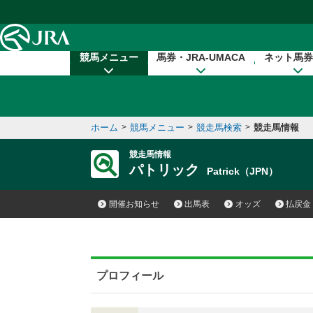
本文へ移動する
競馬メニュー
馬券・JRA-UMACA
ネット馬券
ホーム
>
競馬メニュー
>
競走馬検索
>
競走馬情報
競走馬情報
パトリック
Patrick（JPN）
開催お知らせ
出馬表
オッズ
払戻金
プロフィール