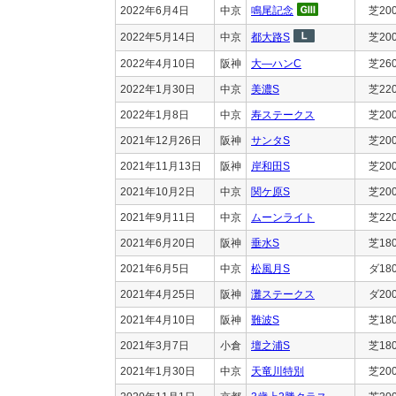
2022年6月4日
中京
鳴尾記念
芝20
2022年5月14日
中京
都大路S
芝20
2022年4月10日
阪神
大―ハンC
芝26
2022年1月30日
中京
美濃S
芝22
2022年1月8日
中京
寿ステークス
芝20
2021年12月26日
阪神
サンタS
芝20
2021年11月13日
阪神
岸和田S
芝20
2021年10月2日
中京
関ケ原S
芝20
2021年9月11日
中京
ムーンライト
芝22
2021年6月20日
阪神
垂水S
芝18
2021年6月5日
中京
松風月S
ダ18
2021年4月25日
阪神
灘ステークス
ダ20
2021年4月10日
阪神
難波S
芝18
2021年3月7日
小倉
壇之浦S
芝18
2021年1月30日
中京
天竜川特別
芝20