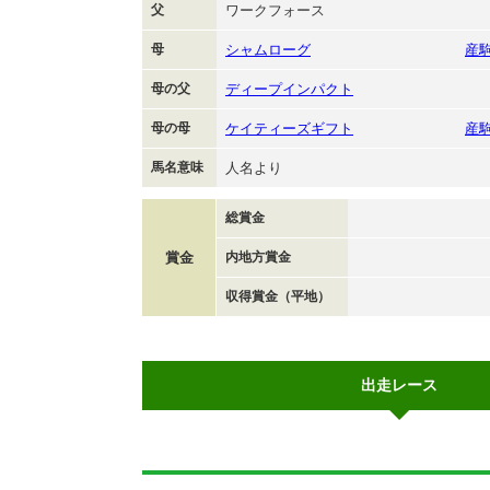
父
ワークフォース
母
シャムローグ
産
母の父
ディープインパクト
母の母
ケイティーズギフト
産
馬名意味
人名より
総賞金
賞金
内地方賞金
収得賞金（平地）
出走レース