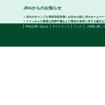
JRAからのお知らせ
JRAのギャンブル等依存症対策
お出かけ前にJRAホームペ
ファンからの悪質な誹謗中傷および脅迫行為等に対する厳正な
FAQ/お問い合わせ
サイトマップ
リンク
ご利用に際し