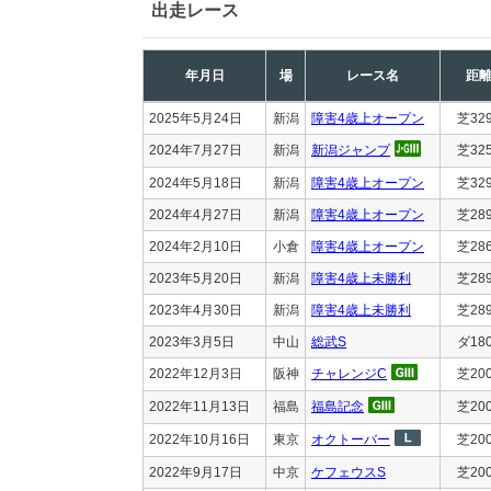
出走レース
年月日
場
レース名
距
2025年5月24日
新潟
障害4歳上オープン
芝32
2024年7月27日
新潟
新潟ジャンプ
芝32
2024年5月18日
新潟
障害4歳上オープン
芝32
2024年4月27日
新潟
障害4歳上オープン
芝28
2024年2月10日
小倉
障害4歳上オープン
芝28
2023年5月20日
新潟
障害4歳上未勝利
芝28
2023年4月30日
新潟
障害4歳上未勝利
芝28
2023年3月5日
中山
総武S
ダ18
2022年12月3日
阪神
チャレンジC
芝20
2022年11月13日
福島
福島記念
芝20
2022年10月16日
東京
オクトーバー
芝20
2022年9月17日
中京
ケフェウスS
芝20