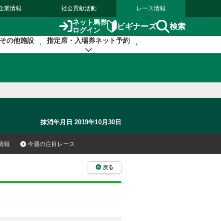
企業情報
社会貢献活動
レース情報
ネット馬券
検索
ビギナーズ
ログイン
その他施設
指定席・入場券ネット予約
抹消年月日 2019年10月30日
情報
今週の注目レース
戻る