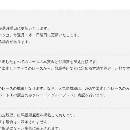
毎週月曜日に更新いたします。
ータは、毎週月・木・日曜日に更新いたします。
る場合があります。
で出走したすべてのレースの本賞金と付加賞を加えた額です。
外で出走したすべてのレースから、競馬番組で別に定める方法で算定した額です
のレースの成績となります。なお、人気順成績は、JRAで出走したレースの
パートⅠの競走のみグレード／グループ（Ｇ）表記を行います。
の出走履歴、出馬投票履歴を掲載しております。
直す場合は、表示されません。
走取消になった場合に表示されます。