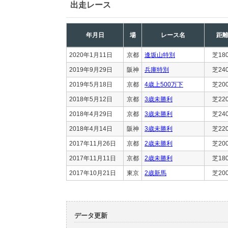
出走レース
年月日
場
レース名
距
2020年1月11日
京都
逢坂山特別
芝18
2019年9月29日
阪神
兵庫特別
芝24
2019年5月18日
京都
4歳上500万下
芝20
2018年5月12日
京都
3歳未勝利
芝22
2018年4月29日
京都
3歳未勝利
芝24
2018年4月14日
阪神
3歳未勝利
芝22
2017年11月26日
京都
2歳未勝利
芝20
2017年11月11日
京都
2歳未勝利
芝18
2017年10月21日
東京
2歳新馬
芝20
データ更新