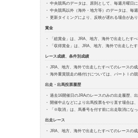
・
中央競馬のデータは、原則として、毎週月曜日に
・
中央競馬以外（海外・地方等）のデータは、毎週
・
更新タイミングにより、反映が遅れる場合があり
賞金
・
「総賞金」は、JRA、地方、海外で出走したす
・
「収得賞金」は、JRA、地方、海外で出走した
レース成績、条件別成績
・
JRA、地方、海外で出走したすべてのレースの
・
海外重賞競走の格付けについては、パートⅠの競
出走・出馬投票履歴
・
過去16開催日のJRAのレースのみの出走履歴、
・
開催中止などにより出馬投票をやり直す場合は、
・
「※取消」は、馬番号を付す前に出走取消になっ
出走レース
・
JRA、地方、海外で出走したすべてのレースの