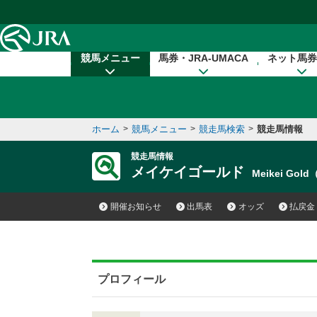
本文へ移動する
競馬メニュー
馬券・JRA-UMACA
ネット馬券
ホーム
>
競馬メニュー
>
競走馬検索
>
競走馬情報
競走馬情報
メイケイゴールド
Meikei Gol
開催お知らせ
出馬表
オッズ
払戻金
プロフィール