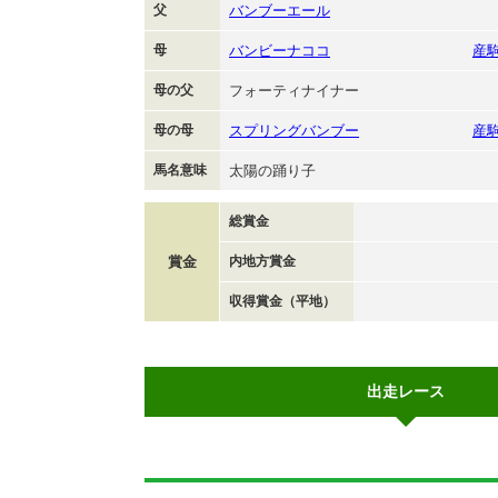
父
バンブーエール
母
バンビーナココ
産
母の父
フォーティナイナー
母の母
スプリングバンブー
産
馬名意味
太陽の踊り子
総賞金
賞金
内地方賞金
収得賞金（平地）
出走レース