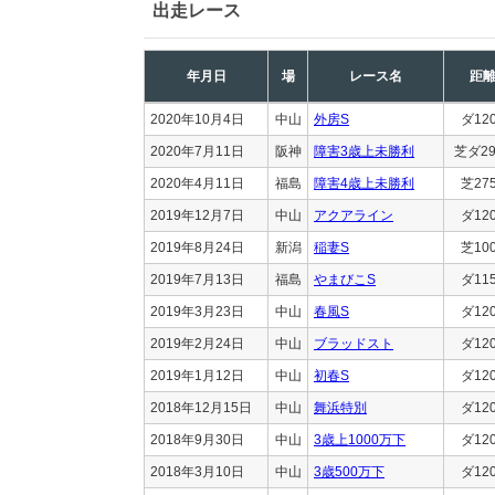
出走レース
年月日
場
レース名
距
2020年10月4日
中山
外房S
ダ12
2020年7月11日
阪神
障害3歳上未勝利
芝ダ29
2020年4月11日
福島
障害4歳上未勝利
芝27
2019年12月7日
中山
アクアライン
ダ12
2019年8月24日
新潟
稲妻S
芝10
2019年7月13日
福島
やまびこS
ダ11
2019年3月23日
中山
春風S
ダ12
2019年2月24日
中山
ブラッドスト
ダ12
2019年1月12日
中山
初春S
ダ12
2018年12月15日
中山
舞浜特別
ダ12
2018年9月30日
中山
3歳上1000万下
ダ12
2018年3月10日
中山
3歳500万下
ダ12