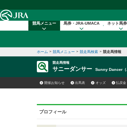
本文へ移動する
競馬メニュー
馬券・JRA-UMACA
ネット馬券
ホーム
>
競馬メニュー
>
競走馬検索
>
競走馬情報
競走馬情報
サニーダンサー
Sunny Dancer
開催お知らせ
出馬表
オッズ
払戻金
プロフィール