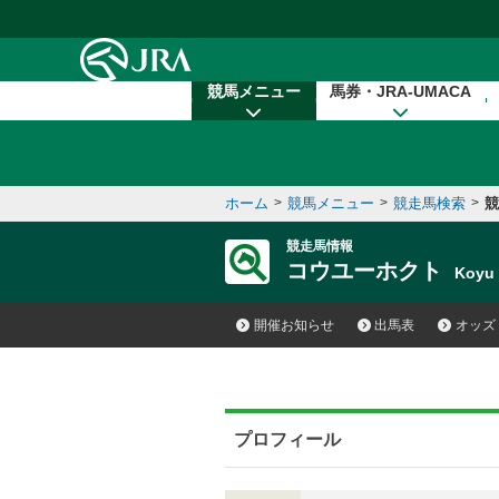
本文へ移動する
競馬メニュー
馬券・JRA-UMACA
ホーム
>
競馬メニュー
>
競走馬検索
>
競
競走馬情報
コウユーホクト
Koyu
開催お知らせ
出馬表
オッズ
プロフィール