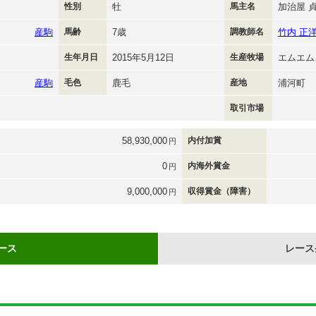
性別
牡
馬主名
加治屋 
産駒
馬齢
7歳
調教師名
竹内 正
生年月日
2015年5月12日
生産牧場
エムエム
産駒
毛色
鹿毛
産地
浦河町
取引市場
58,930,000
内付加賞
円
0
内海外賞金
円
9,000,000
収得賞金（障害）
円
ース
レース