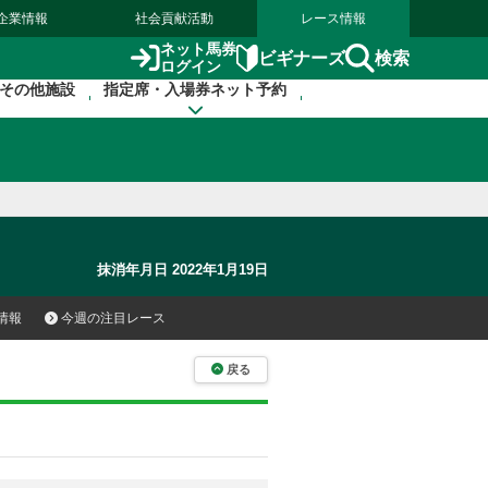
企業情報
社会貢献活動
レース情報
ネット馬券
検索
ビギナーズ
ログイン
その他施設
指定席・入場券ネット予約
抹消年月日 2022年1月19日
情報
今週の注目レース
戻る