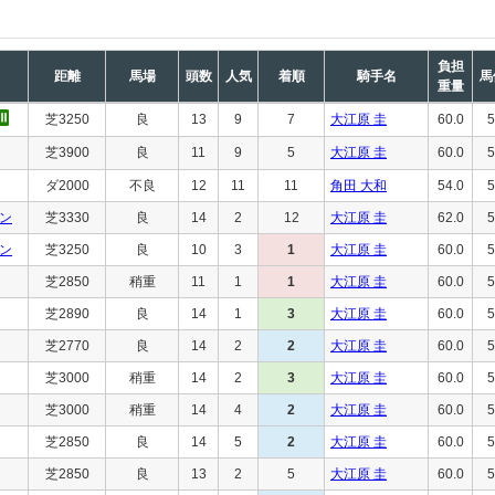
負担
距離
馬場
頭数
人気
着順
騎手名
馬
重量
芝3250
良
13
9
7
大江原 圭
60.0
5
芝3900
良
11
9
5
大江原 圭
60.0
5
ダ2000
不良
12
11
11
角田 大和
54.0
5
ン
芝3330
良
14
2
12
大江原 圭
62.0
5
ン
芝3250
良
10
3
1
大江原 圭
60.0
5
芝2850
稍重
11
1
1
大江原 圭
60.0
5
芝2890
良
14
1
3
大江原 圭
60.0
5
芝2770
良
14
2
2
大江原 圭
60.0
5
芝3000
稍重
14
2
3
大江原 圭
60.0
5
芝3000
稍重
14
4
2
大江原 圭
60.0
5
芝2850
良
14
5
2
大江原 圭
60.0
5
芝2850
良
13
2
5
大江原 圭
60.0
5