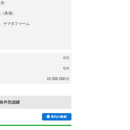
貞光
洋
（美浦）
、ヤマダファーム
0
円
0
円
10,000,000
円
条件別成績
表内の略称