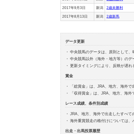
2017年9月3日
新潟
2歳未勝利
2017年8月13日
新潟
2歳新馬
データ更新
・
中央競馬のデータは、原則として、
・
中央競馬以外（海外・地方等）のデ
・
更新タイミングにより、反映が遅れ
賞金
・
「総賞金」は、JRA、地方、海外
・
「収得賞金」は、JRA、地方、海
レース成績、条件別成績
・
JRA、地方、海外で出走したすべて
・
海外重賞競走の格付けについては、
出走・出馬投票履歴