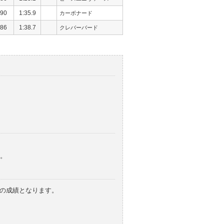
90
1:35.9
カーボナード
86
1:38.7
クレバーバード
。
みの成績となります。