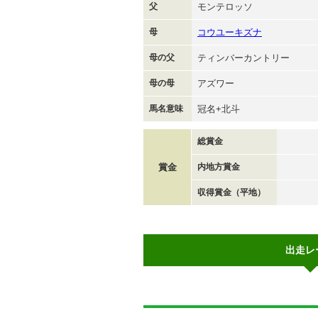
父
モンテロッソ
母
コウユーキズナ
母の父
ティンバーカントリー
母の母
アズワー
馬名意味
冠名+北斗
総賞金
賞金
内地方賞金
収得賞金（平地）
出走レ