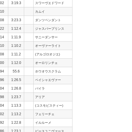
02
3:19.3
スワーヴエドワード
10
カムイ
08
3:23.3
ダンツペンダント
22
1:12.4
ジャスパープリンス
14
1:11.9
サニーダンサー
10
1:10.2
オーヴァーライト
08
1:11.2
(アルゴロオジエ)
00
1:12.0
オーロリンチェ
94
55.6
ホウオウスクラム
96
1:26.5
ペイシャエヴァー
04
1:26.8
バイラ
98
1:23.7
アリア
04
1:13.3
(コスモビスティー)
02
1:13.2
フェリーチェ
92
1:22.8
イルルーメ
86
1:23.1
ピースユニヴァース