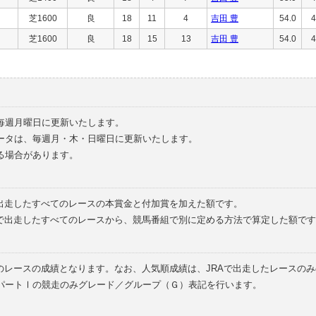
芝1600
良
18
11
4
吉田 豊
54.0
4
芝1600
良
18
15
13
吉田 豊
54.0
4
毎週月曜日に更新いたします。
ータは、毎週月・木・日曜日に更新いたします。
る場合があります。
で出走したすべてのレースの本賞金と付加賞を加えた額です。
外で出走したすべてのレースから、競馬番組で別に定める方法で算定した額です
のレースの成績となります。なお、人気順成績は、JRAで出走したレースの
パートⅠの競走のみグレード／グループ（Ｇ）表記を行います。