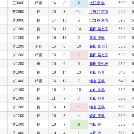
芝3000
稍重
14
8
2
大江原 圭
60.0
5
芝2890
良
10
3
中止
浜野谷 憲尚
59.0
5
芝3000
良
14
13
6
浜野谷 憲尚
59.0
5
ダ1200
良
16
11
14
藤田 菜七子
55.0
5
ダ1200
良
16
13
11
勝浦 正樹
56.0
5
ダ1200
不良
15
8
10
藤田 菜七子
53.0
5
ダ1200
稍重
15
9
1
藤田 菜七子
53.0
5
ダ1200
重
15
6
5
藤田 菜七子
53.0
5
芝1000
良
18
14
13
丸田 恭介
54.0
4
ダ1400
稍重
16
12
7
蛯名 正義
54.0
4
ダ1400
良
16
9
10
丸山 元気
56.0
5
芝1400
良
11
7
7
丸田 恭介
56.0
4
ダ1200
良
16
1
1
蛯名 正義
55.0
5
ダ1200
良
16
3
4
蛯名 正義
55.0
5
芝1400
良
18
7
3
吉田 豊
55.0
4
芝1400
良
18
4
7
吉田 豊
55.0
4