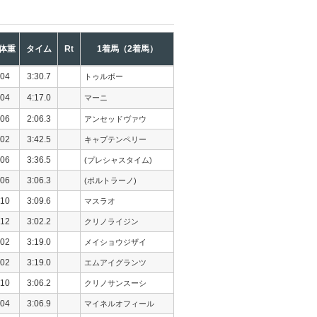
体重
タイム
Rt
1着馬（2着馬）
04
3:30.7
トゥルボー
04
4:17.0
マーニ
06
2:06.3
アンセッドヴァウ
02
3:42.5
キャプテンペリー
06
3:36.5
(プレシャスタイム)
06
3:06.3
(ポルトラーノ)
10
3:09.6
マスラオ
12
3:02.2
クリノライジン
02
3:19.0
メイショウジザイ
02
3:19.0
エムアイグランツ
10
3:06.2
クリノサンスーシ
04
3:06.9
マイネルオフィール