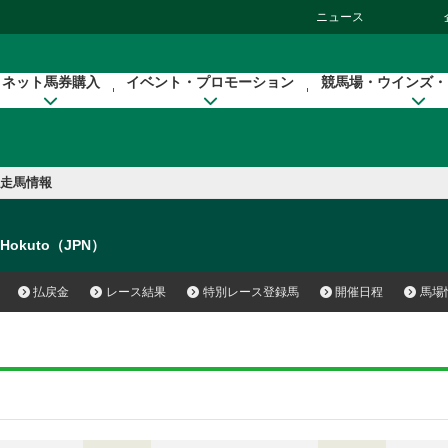
ニュース
ネット馬券購入
イベント・プロモーション
競馬場・ウインズ・
走馬情報
 Hokuto（JPN）
払戻金
レース結果
特別レース登録馬
開催日程
馬場