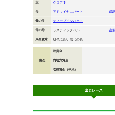
父
クロフネ
母
アドマイヤエバート
産
母の父
ディープインパクト
母の母
ラスティックベル
産
馬名意味
肌色に近い感じの色
総賞金
賞金
内地方賞金
収得賞金（平地）
出走レース