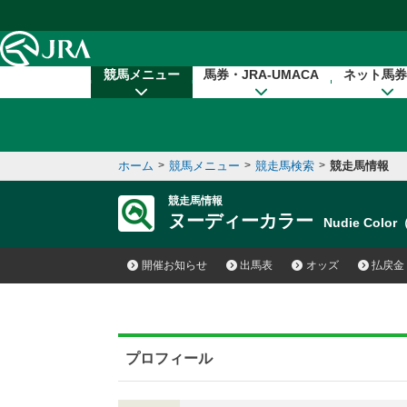
本文へ移動する
競馬メニュー
馬券・JRA-UMACA
ネット馬券
ホーム
>
競馬メニュー
>
競走馬検索
>
競走馬情報
競走馬情報
ヌーディーカラー
Nudie Colo
開催お知らせ
出馬表
オッズ
払戻金
プロフィール