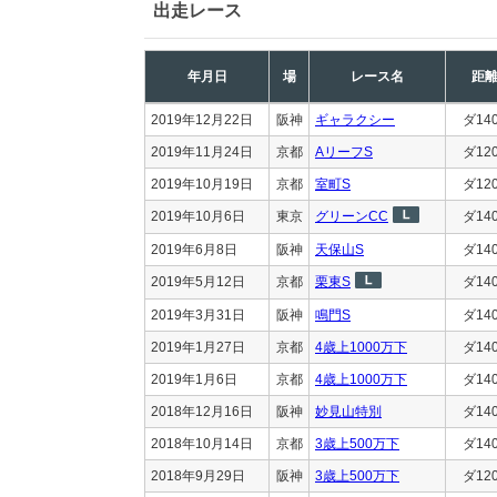
出走レース
年月日
場
レース名
距
2019年12月22日
阪神
ギャラクシー
ダ14
2019年11月24日
京都
AリーフS
ダ12
2019年10月19日
京都
室町S
ダ12
2019年10月6日
東京
グリーンCC
ダ14
2019年6月8日
阪神
天保山S
ダ14
2019年5月12日
京都
栗東S
ダ14
2019年3月31日
阪神
鳴門S
ダ14
2019年1月27日
京都
4歳上1000万下
ダ14
2019年1月6日
京都
4歳上1000万下
ダ14
2018年12月16日
阪神
妙見山特別
ダ14
2018年10月14日
京都
3歳上500万下
ダ14
2018年9月29日
阪神
3歳上500万下
ダ12