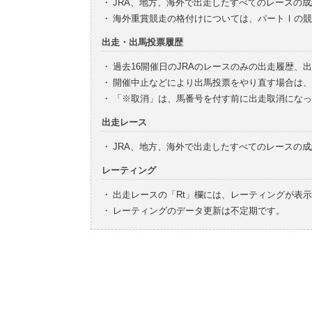
・
JRA、地方、海外で出走したすべてのレースの
・
海外重賞競走の格付けについては、パートⅠの競
出走・出馬投票履歴
・
過去16開催日のJRAのレースのみの出走履歴、
・
開催中止などにより出馬投票をやり直す場合は、
・
「※取消」は、馬番号を付す前に出走取消になっ
出走レース
・
JRA、地方、海外で出走したすべてのレースの
レーティング
・
出走レースの「Rt」欄には、レーティングが表
・
レーティングのデータ更新は不定期です。