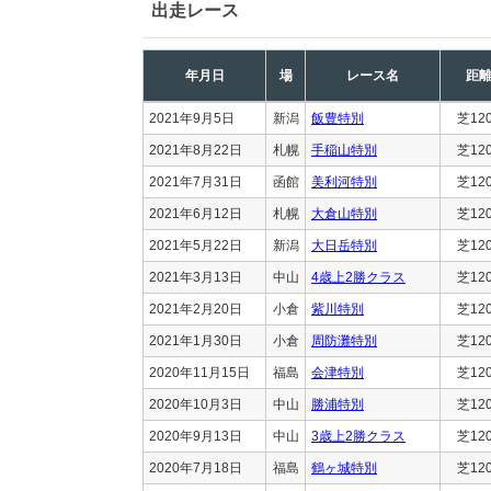
出走レース
年月日
場
レース名
距
2021年9月5日
新潟
飯豊特別
芝12
2021年8月22日
札幌
手稲山特別
芝12
2021年7月31日
函館
美利河特別
芝12
2021年6月12日
札幌
大倉山特別
芝12
2021年5月22日
新潟
大日岳特別
芝12
2021年3月13日
中山
4歳上2勝クラス
芝12
2021年2月20日
小倉
紫川特別
芝12
2021年1月30日
小倉
周防灘特別
芝12
2020年11月15日
福島
会津特別
芝12
2020年10月3日
中山
勝浦特別
芝12
2020年9月13日
中山
3歳上2勝クラス
芝12
2020年7月18日
福島
鶴ヶ城特別
芝12