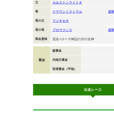
父
カルストンライトオ
母
クラウンミストラル
産
母の父
フジキセキ
母の母
プロヴァンス
産
馬名意味
冠名+ローマ神話の月の女神
総賞金
賞金
内地方賞金
収得賞金（平地）
出走レース