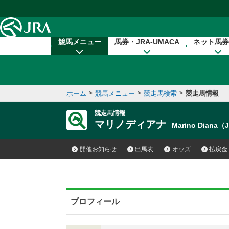
本文へ移動する
競馬メニュー
馬券・JRA-UMACA
ネット馬券
ホーム
>
競馬メニュー
>
競走馬検索
>
競走馬情報
競走馬情報
マリノディアナ
Marino Diana（
開催お知らせ
出馬表
オッズ
払戻金
プロフィール