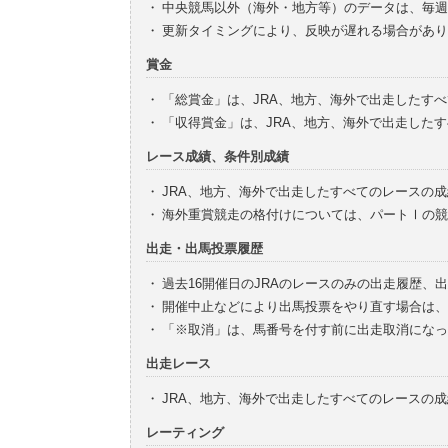
・
中央競馬以外（海外・地方等）のデータは、毎週
・
更新タイミングにより、反映が遅れる場合があり
賞金
・
「総賞金」は、JRA、地方、海外で出走したす
・
「収得賞金」は、JRA、地方、海外で出走した
レース成績、条件別成績
・
JRA、地方、海外で出走したすべてのレースの
・
海外重賞競走の格付けについては、パートⅠの競
出走・出馬投票履歴
・
過去16開催日のJRAのレースのみの出走履歴、
・
開催中止などにより出馬投票をやり直す場合は、
・
「※取消」は、馬番号を付す前に出走取消になっ
出走レース
・
JRA、地方、海外で出走したすべてのレースの
レーティング