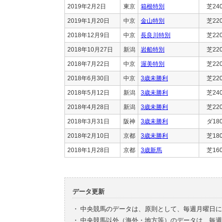
2019年2月2日
東京
箱根特別
芝24
2019年1月20日
中京
金山特別
芝22
2018年12月9日
中京
長良川特別
芝22
2018年10月27日
新潟
岩船特別
芝22
2018年7月22日
中京
渥美特別
芝22
2018年6月30日
中京
3歳未勝利
芝22
2018年5月12日
新潟
3歳未勝利
芝24
2018年4月28日
新潟
3歳未勝利
芝22
2018年3月31日
阪神
3歳未勝利
ダ18
2018年2月10日
京都
3歳未勝利
芝18
2018年1月28日
京都
3歳新馬
芝16
データ更新
・
中央競馬のデータは、原則として、毎週月曜日に
・
中央競馬以外（海外・地方等）のデータは、毎週