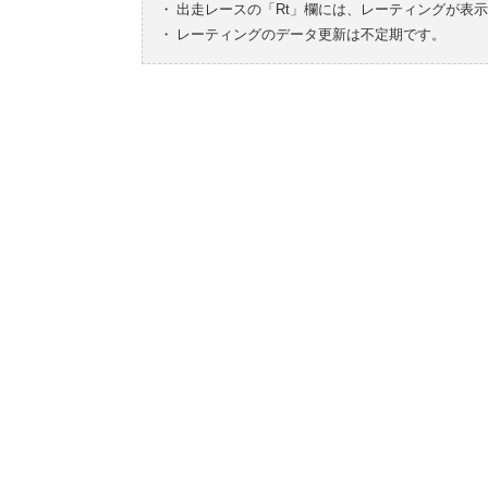
・
出走レースの「Rt」欄には、レーティングが表
・
レーティングのデータ更新は不定期です。