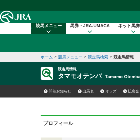
本文へ移動する
競馬メニュー
馬券・JRA-UMACA
ネット馬券
ホーム
>
競馬メニュー
>
競走馬検索
>
競走馬情報
競走馬情報
タマモオテンバ
Tamamo Otem
開催お知らせ
出馬表
オッズ
払戻金
プロフィール