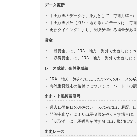
データ更新
・
中央競馬のデータは、原則として、毎週月曜日に
・
中央競馬以外（海外・地方等）のデータは、毎週
・
更新タイミングにより、反映が遅れる場合があり
賞金
・
「総賞金」は、JRA、地方、海外で出走したす
・
「収得賞金」は、JRA、地方、海外で出走した
レース成績、条件別成績
・
JRA、地方、海外で出走したすべてのレースの
・
海外重賞競走の格付けについては、パートⅠの競
出走・出馬投票履歴
・
過去16開催日のJRAのレースのみの出走履歴、
・
開催中止などにより出馬投票をやり直す場合は、
・
「※取消」は、馬番号を付す前に出走取消になっ
出走レース