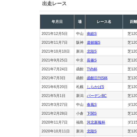
出走レース
年月日
場
レース名
距
2021年12月5日
中山
南総S
芝12
2021年11月7日
阪神
道頓堀S
芝12
2021年10月10日
新潟
北陸S
芝12
2021年9月25日
中京
長篠S
芝12
2021年7月24日
函館
TVh杯
芝12
2021年7月3日
函館
函館日刊S杯
芝12
2021年6月20日
札幌
しらかばS
芝12
2021年5月1日
新潟
バーデンBC
芝12
2021年3月27日
中山
春風S
ダ12
2021年2月28日
小倉
下関S
芝12
2020年11月7日
福島
河北新報杯
ダ11
2020年10月11日
新潟
北陸S
芝12