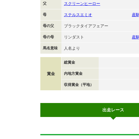
父
スクリーンヒーロー
母
ステルスエミオ
産
母の父
ブラックタイアフェアー
母の母
リンダスト
産
馬名意味
人名より
総賞金
賞金
内地方賞金
収得賞金（平地）
出走レース