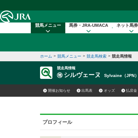
本文へ移動する
競馬メニュー
馬券・JRA-UMACA
ネット馬券
ホーム
>
競馬メニュー
>
競走馬検索
>
競走馬情報
競走馬情報
シルヴェーヌ
Sylvaine（JPN
開催お知らせ
出馬表
オッズ
払戻金
プロフィール