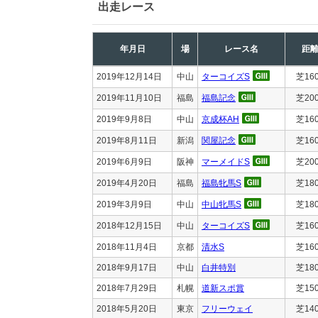
出走レース
年月日
場
レース名
距
2019年12月14日
中山
ターコイズS
芝16
2019年11月10日
福島
福島記念
芝20
2019年9月8日
中山
京成杯AH
芝16
2019年8月11日
新潟
関屋記念
芝16
2019年6月9日
阪神
マーメイドS
芝20
2019年4月20日
福島
福島牝馬S
芝18
2019年3月9日
中山
中山牝馬S
芝18
2018年12月15日
中山
ターコイズS
芝16
2018年11月4日
京都
清水S
芝16
2018年9月17日
中山
白井特別
芝18
2018年7月29日
札幌
道新スポ賞
芝15
2018年5月20日
東京
フリーウェイ
芝14