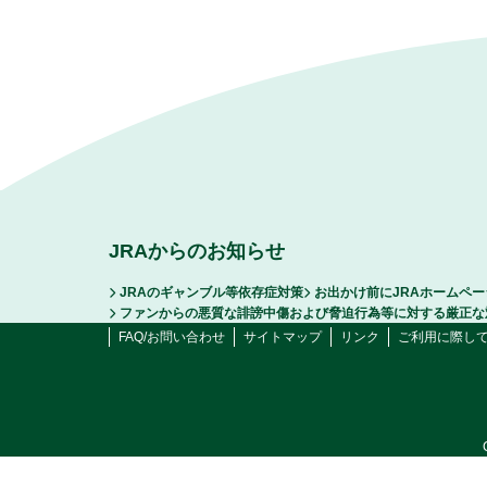
JRAからのお知らせ
JRAのギャンブル等依存症対策
お出かけ前にJRAホームペ
ファンからの悪質な誹謗中傷および脅迫行為等に対する厳正な
FAQ/お問い合わせ
サイトマップ
リンク
ご利用に際し