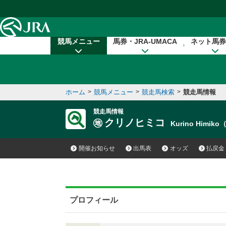
本文へ移動する
競馬メニュー
馬券・JRA-UMACA
ネット馬券
ホーム
>
競馬メニュー
>
競走馬検索
>
競走馬情報
競走馬情報
クリノヒミコ
Kurino Himiko
開催お知らせ
出馬表
オッズ
払戻金
プロフィール