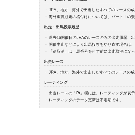
・
JRA、地方、海外で出走したすべてのレースの
・
海外重賞競走の格付けについては、パートⅠの競
出走・出馬投票履歴
・
過去16開催日のJRAのレースのみの出走履歴、
・
開催中止などにより出馬投票をやり直す場合は、
・
「※取消」は、馬番号を付す前に出走取消になっ
出走レース
・
JRA、地方、海外で出走したすべてのレースの
レーティング
・
出走レースの「Rt」欄には、レーティングが表
・
レーティングのデータ更新は不定期です。