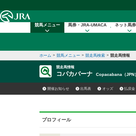
本文へ移動する
競馬メニュー
馬券・JRA-UMACA
ネット馬券
ホーム
>
競馬メニュー
>
競走馬検索
>
競走馬情報
競走馬情報
コパカバーナ
Copacabana（JPN
開催お知らせ
出馬表
オッズ
払戻金
プロフィール