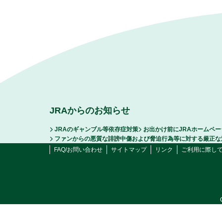
JRAからのお知らせ
JRAのギャンブル等依存症対策
お出かけ前にJRAホームペ
ファンからの悪質な誹謗中傷および脅迫行為等に対する厳正な
FAQ/お問い合わせ
サイトマップ
リンク
ご利用に際し