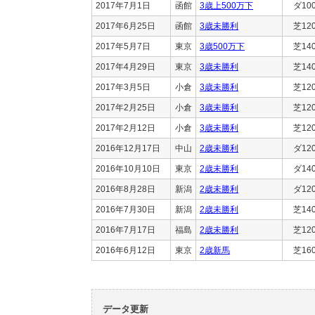
2017年7月1日
函館
3歳上500万下
ダ10
2017年6月25日
函館
3歳未勝利
芝12
2017年5月7日
東京
3歳500万下
芝14
2017年4月29日
東京
3歳未勝利
芝14
2017年3月5日
小倉
3歳未勝利
芝12
2017年2月25日
小倉
3歳未勝利
芝12
2017年2月12日
小倉
3歳未勝利
芝12
2016年12月17日
中山
2歳未勝利
ダ12
2016年10月10日
東京
2歳未勝利
ダ14
2016年8月28日
新潟
2歳未勝利
ダ12
2016年7月30日
新潟
2歳未勝利
芝14
2016年7月17日
福島
2歳未勝利
芝12
2016年6月12日
東京
2歳新馬
芝16
データ更新