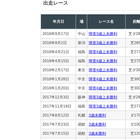
出走レース
年月日
場
レース名
距
2018年9月17日
中山
障害3歳上未勝利
芝ダ28
2018年9月2日
新潟
障害3歳上未勝利
芝28
2018年4月21日
福島
障害4歳上未勝利
芝27
2018年4月15日
福島
障害4歳上未勝利
芝27
2018年2月17日
東京
障害4歳上未勝利
芝ダ30
2018年1月28日
中京
障害4歳上未勝利
芝30
2018年1月20日
中京
障害4歳上未勝利
芝30
2017年12月3日
阪神
障害3歳上未勝利
芝ダ29
2017年11月19日
福島
障害3歳上未勝利
芝27
2017年8月12日
札幌
3歳未勝利
ダ17
2017年7月23日
函館
3歳未勝利
ダ10
2017年7月15日
函館
3歳未勝利
芝12