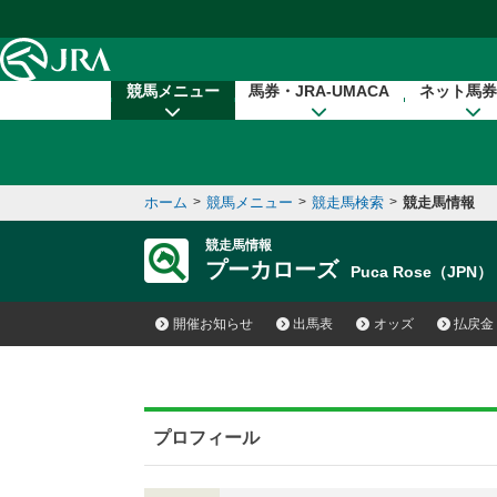
本文へ移動する
競馬メニュー
馬券・JRA-UMACA
ネット馬券
ホーム
>
競馬メニュー
>
競走馬検索
>
競走馬情報
競走馬情報
プーカローズ
Puca Rose（JPN）
開催お知らせ
出馬表
オッズ
払戻金
プロフィール