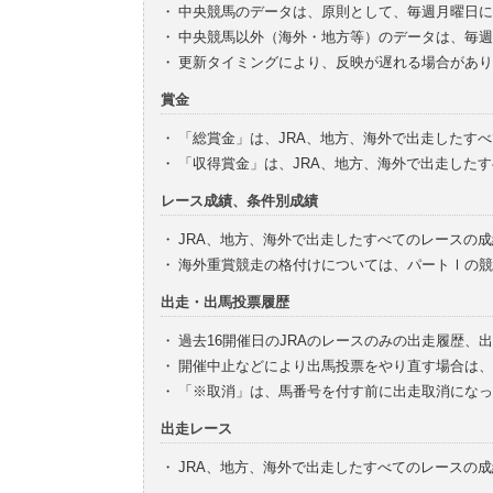
・
中央競馬のデータは、原則として、毎週月曜日に
・
中央競馬以外（海外・地方等）のデータは、毎週
・
更新タイミングにより、反映が遅れる場合があり
賞金
・
「総賞金」は、JRA、地方、海外で出走したす
・
「収得賞金」は、JRA、地方、海外で出走した
レース成績、条件別成績
・
JRA、地方、海外で出走したすべてのレースの
・
海外重賞競走の格付けについては、パートⅠの競
出走・出馬投票履歴
・
過去16開催日のJRAのレースのみの出走履歴、
・
開催中止などにより出馬投票をやり直す場合は、
・
「※取消」は、馬番号を付す前に出走取消になっ
出走レース
・
JRA、地方、海外で出走したすべてのレースの