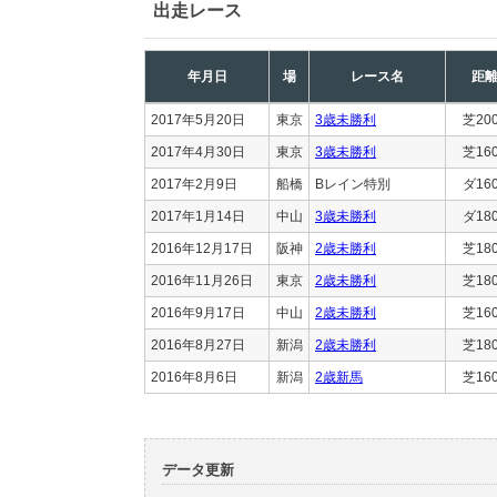
出走レース
年月日
場
レース名
距
2017年5月20日
東京
3歳未勝利
芝20
2017年4月30日
東京
3歳未勝利
芝16
2017年2月9日
船橋
Bレイン特別
ダ16
2017年1月14日
中山
3歳未勝利
ダ18
2016年12月17日
阪神
2歳未勝利
芝18
2016年11月26日
東京
2歳未勝利
芝18
2016年9月17日
中山
2歳未勝利
芝16
2016年8月27日
新潟
2歳未勝利
芝18
2016年8月6日
新潟
2歳新馬
芝16
データ更新