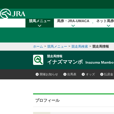
本文へ移動する
競馬メニュー
馬券・JRA-UMACA
ネット馬券
ホーム
>
競馬メニュー
>
競走馬検索
>
競走馬情報
競走馬情報
イナズママンボ
Inazuma Mamb
開催お知らせ
出馬表
オッズ
払戻金
プロフィール