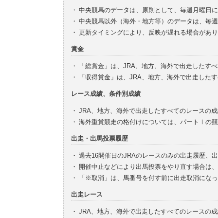
・
中央競馬のデータは、原則として、毎週月曜日に
・
中央競馬以外（海外・地方等）のデータは、毎週
・
更新タイミングにより、反映が遅れる場合があり
賞金
・
「総賞金」は、JRA、地方、海外で出走したす
・
「収得賞金」は、JRA、地方、海外で出走した
レース成績、条件別成績
・
JRA、地方、海外で出走したすべてのレースの
・
海外重賞競走の格付けについては、パートⅠの競
出走・出馬投票履歴
・
過去16開催日のJRAのレースのみの出走履歴、
・
開催中止などにより出馬投票をやり直す場合は、
・
「※取消」は、馬番号を付す前に出走取消になっ
出走レース
・
JRA、地方、海外で出走したすべてのレースの