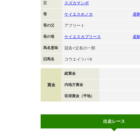
父
スズカマンボ
母
ケイエスホノカ
産
母の父
アフリート
母の母
ケイエスカプリース
産
馬名意味
冠名+父名の一部
旧馬名
コウエイツバキ
総賞金
賞金
内地方賞金
収得賞金（平地）
出走レース