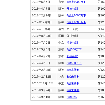
2018年5月6日
京都
4歳上1000万下
芝16
2018年4月7日
阪神
丹波特別
芝16
2018年2月24日
阪神
4歳上1000万下
芝16
2017年12月3日
阪神
3歳上1000万下
芝12
2017年10月4日
名古
マース賞
ダ14
2017年8月23日
園田
藻川特別
ダ14
2017年7月9日
中京
清洲特別
芝14
2017年5月6日
京都
3歳500万下
芝14
2017年4月29日
京都
あやめ賞
芝18
2017年4月2日
阪神
3歳500万下
ダ12
2017年2月25日
阪神
3歳未勝利
ダ12
2017年2月12日
小倉
3歳未勝利
芝12
2016年12月17日
中京
2歳未勝利
芝14
2016年9月24日
阪神
2歳未勝利
芝18
2016年9月10日
阪神
2歳新馬
芝16