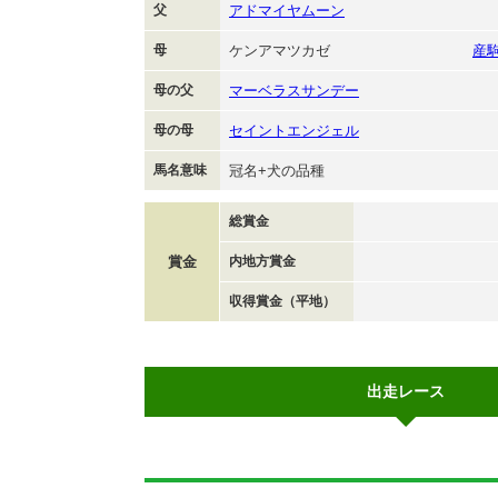
父
アドマイヤムーン
母
ケンアマツカゼ
産
母の父
マーベラスサンデー
母の母
セイントエンジェル
馬名意味
冠名+犬の品種
総賞金
賞金
内地方賞金
収得賞金（平地）
出走レース