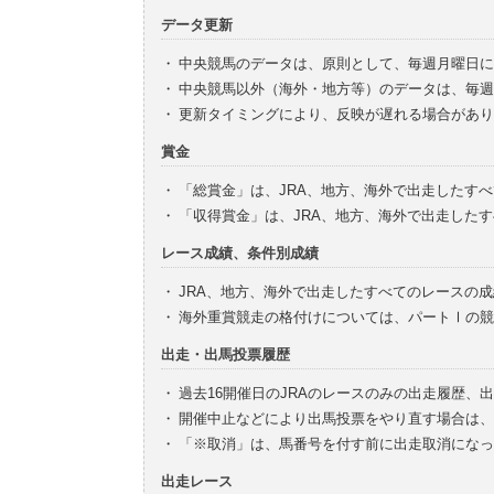
データ更新
・
中央競馬のデータは、原則として、毎週月曜日に
・
中央競馬以外（海外・地方等）のデータは、毎週
・
更新タイミングにより、反映が遅れる場合があり
賞金
・
「総賞金」は、JRA、地方、海外で出走したす
・
「収得賞金」は、JRA、地方、海外で出走した
レース成績、条件別成績
・
JRA、地方、海外で出走したすべてのレースの
・
海外重賞競走の格付けについては、パートⅠの競
出走・出馬投票履歴
・
過去16開催日のJRAのレースのみの出走履歴、
・
開催中止などにより出馬投票をやり直す場合は、
・
「※取消」は、馬番号を付す前に出走取消になっ
出走レース