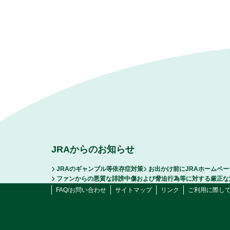
JRAからのお知らせ
JRAのギャンブル等依存症対策
お出かけ前にJRAホームペ
ファンからの悪質な誹謗中傷および脅迫行為等に対する厳正な
FAQ/お問い合わせ
サイトマップ
リンク
ご利用に際し