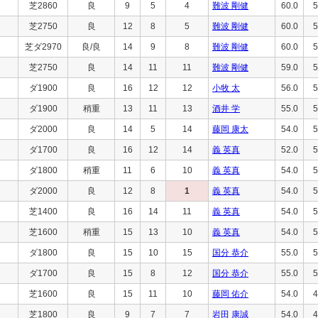
芝2860
良
9
5
4
難波 剛健
60.0
5
芝2750
良
12
8
5
難波 剛健
60.0
5
芝ダ2970
良/良
14
9
8
難波 剛健
60.0
5
芝2750
良
14
11
11
難波 剛健
59.0
5
ダ1900
良
16
12
12
小牧 太
56.0
5
ダ1900
稍重
13
11
13
酒井 学
55.0
5
ダ2000
良
14
5
14
藤岡 康太
54.0
5
ダ1700
良
16
12
14
義 英真
52.0
5
ダ1800
稍重
11
6
10
義 英真
54.0
5
ダ2000
良
12
8
1
義 英真
54.0
5
芝1400
良
16
14
11
義 英真
54.0
5
芝1600
稍重
15
13
10
義 英真
54.0
5
ダ1800
良
15
10
15
国分 恭介
55.0
5
ダ1700
良
15
8
12
国分 恭介
55.0
5
芝1600
良
15
11
10
藤岡 佑介
54.0
4
芝1800
良
9
7
7
岩田 康誠
54.0
4