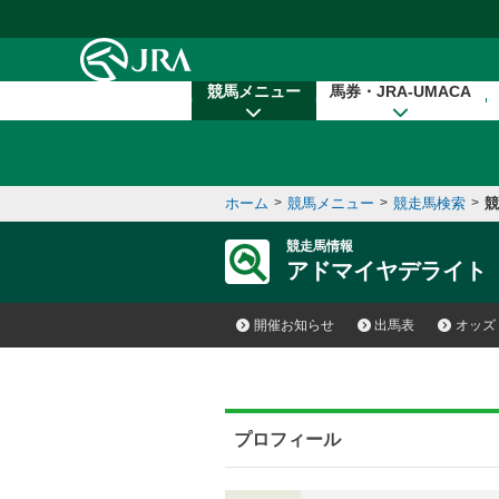
本文へ移動する
競馬メニュー
馬券・JRA-UMACA
ホーム
>
競馬メニュー
>
競走馬検索
>
競
競走馬情報
アドマイヤデライト
開催お知らせ
出馬表
オッズ
プロフィール