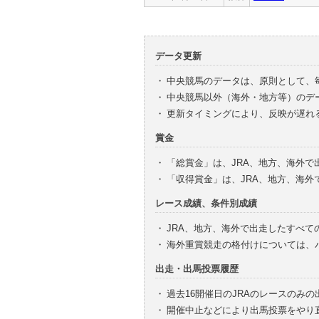
データ更新
・
中央競馬のデータは、原則として、
・
中央競馬以外（海外・地方等）のデ
・
更新タイミングにより、反映が遅れ
賞金
・
「総賞金」は、JRA、地方、海外
・
「収得賞金」は、JRA、地方、海
レース成績、条件別成績
・
JRA、地方、海外で出走したすべて
・
海外重賞競走の格付けについては、
出走・出馬投票履歴
・
過去16開催日のJRAのレースのみ
・
開催中止などにより出馬投票をやり