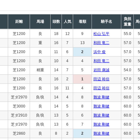
負担
距離
馬場
頭数
人気
着順
騎手名
馬
重量
芝1200
良
18
12
9
松山 弘平
55.0
5
芝1200
重
16
7
13
和田 竜二
57.0
5
芝1200
良
11
6
2
浜中 俊
57.0
5
芝1200
良
10
4
4
和田 竜二
57.0
5
芝1200
稍重
14
7
5
岩田 康誠
54.0
5
芝1200
良
16
2
1
田辺 裕信
57.0
5
芝1200
良
16
11
4
田辺 裕信
57.0
5
芝ダ2970
良/良
14
4
8
難波 剛健
60.0
5
芝3000
良
14
5
8
難波 剛健
60.0
5
芝ダ2910
良/良
13
5
6
難波 剛健
60.0
5
芝ダ2970
良/良
13
6
7
難波 剛健
60.0
5
芝2860
良
8
2
2
難波 剛健
60.0
5