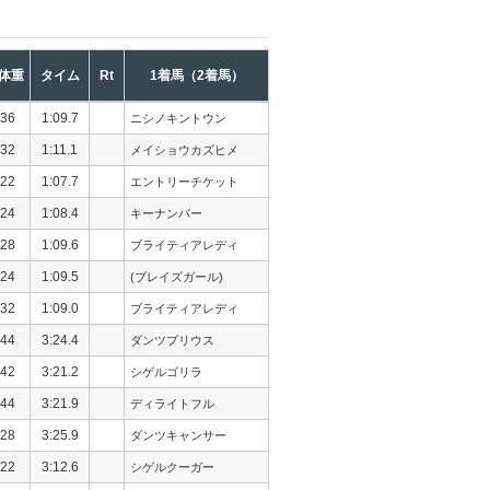
体重
タイム
Rt
1着馬（2着馬）
36
1:09.7
ニシノキントウン
32
1:11.1
メイショウカズヒメ
22
1:07.7
エントリーチケット
24
1:08.4
キーナンバー
28
1:09.6
ブライティアレディ
24
1:09.5
(ブレイズガール)
32
1:09.0
ブライティアレディ
44
3:24.4
ダンツプリウス
42
3:21.2
シゲルゴリラ
44
3:21.9
ディライトフル
28
3:25.9
ダンツキャンサー
22
3:12.6
シゲルクーガー