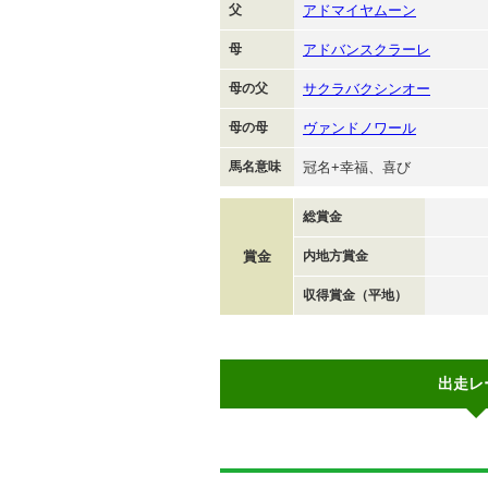
父
アドマイヤムーン
母
アドバンスクラーレ
母の父
サクラバクシンオー
母の母
ヴァンドノワール
馬名意味
冠名+幸福、喜び
総賞金
賞金
内地方賞金
収得賞金（平地）
出走レ