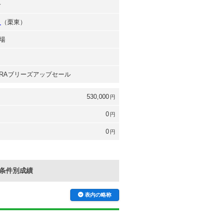
一
之
（栗東）
場
 JRAブリーズアップセール
530,000
円
0
円
0
円
条件別成績
表内の略称