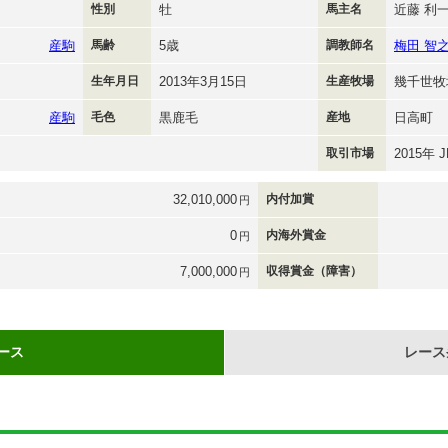
性別
牡
馬主名
近藤 利
産駒
馬齢
5歳
調教師名
梅田 智
生年月日
2013年3月15日
生産牧場
幾千世牧
産駒
毛色
黒鹿毛
産地
日高町
取引市場
2015年
32,010,000
内付加賞
円
0
内海外賞金
円
7,000,000
収得賞金（障害）
円
ース
レース