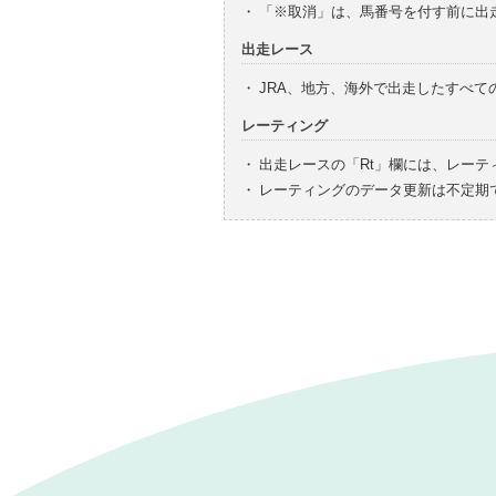
・
「※取消」は、馬番号を付す前に出
出走レース
・
JRA、地方、海外で出走したすべ
レーティング
・
出走レースの「Rt」欄には、レーテ
・
レーティングのデータ更新は不定期