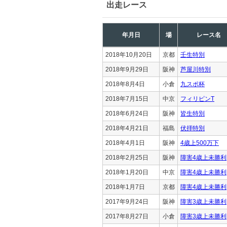
出走レース
年月日
場
レース名
2018年10月20日
京都
壬生特別
2018年9月29日
阪神
芦屋川特別
2018年8月4日
小倉
九スポ杯
2018年7月15日
中京
フィリピンT
2018年6月24日
阪神
皆生特別
2018年4月21日
福島
伏拝特別
2018年4月1日
阪神
4歳上500万下
2018年2月25日
阪神
障害4歳上未勝利
2018年1月20日
中京
障害4歳上未勝利
2018年1月7日
京都
障害4歳上未勝利
2017年9月24日
阪神
障害3歳上未勝利
2017年8月27日
小倉
障害3歳上未勝利