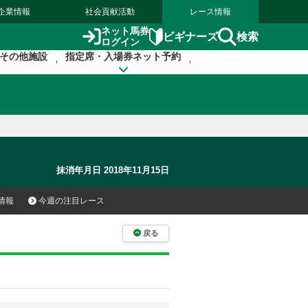
企業情報
社会貢献活動
レース情報
ネット馬券
検索
ビギナーズ
ログイン
その他施設
指定席・入場券ネット予約
抹消年月日 2018年11月15日
情報
今週の注目レース
戻る