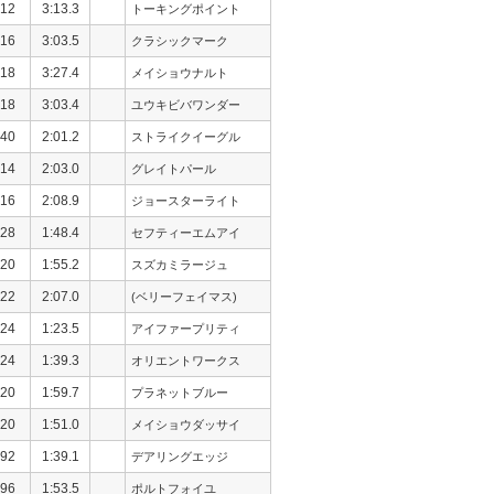
12
3:13.3
トーキングポイント
16
3:03.5
クラシックマーク
18
3:27.4
メイショウナルト
18
3:03.4
ユウキビバワンダー
40
2:01.2
ストライクイーグル
14
2:03.0
グレイトパール
16
2:08.9
ジョースターライト
28
1:48.4
セフティーエムアイ
20
1:55.2
スズカミラージュ
22
2:07.0
(ベリーフェイマス)
24
1:23.5
アイファープリティ
24
1:39.3
オリエントワークス
20
1:59.7
プラネットブルー
20
1:51.0
メイショウダッサイ
92
1:39.1
デアリングエッジ
96
1:53.5
ポルトフォイユ