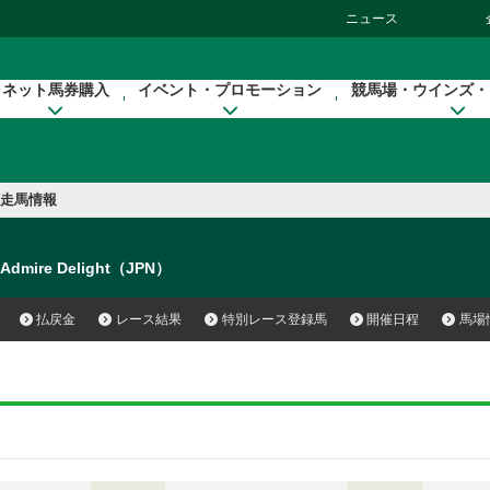
ニュース
ネット馬券購入
イベント・プロモーション
競馬場・ウインズ・
走馬情報
Admire Delight（JPN）
払戻金
レース結果
特別レース登録馬
開催日程
馬場