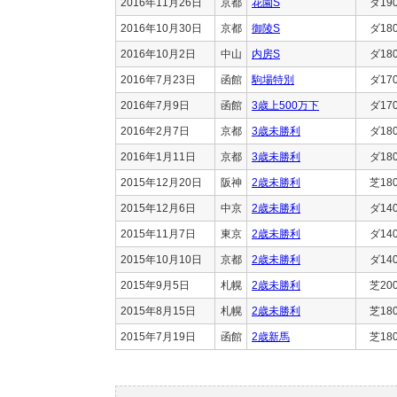
2016年11月26日
京都
花園S
ダ19
2016年10月30日
京都
御陵S
ダ18
2016年10月2日
中山
内房S
ダ18
2016年7月23日
函館
駒場特別
ダ17
2016年7月9日
函館
3歳上500万下
ダ17
2016年2月7日
京都
3歳未勝利
ダ18
2016年1月11日
京都
3歳未勝利
ダ18
2015年12月20日
阪神
2歳未勝利
芝18
2015年12月6日
中京
2歳未勝利
ダ14
2015年11月7日
東京
2歳未勝利
ダ14
2015年10月10日
京都
2歳未勝利
ダ14
2015年9月5日
札幌
2歳未勝利
芝20
2015年8月15日
札幌
2歳未勝利
芝18
2015年7月19日
函館
2歳新馬
芝18