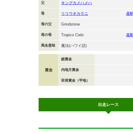
父
キングカメハメハ
母
リリウオカラニ
産
母の父
Grindstone
母の母
Tropico Cielo
産
馬名意味
魔法(ハワイ語)
総賞金
賞金
内地方賞金
収得賞金（平地）
出走レース