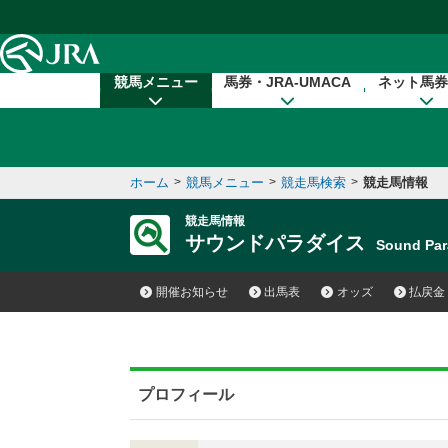
本文へ移動する
競馬メニュー
馬券・JRA-UMACA
ネット馬券
ホーム
>
競馬メニュー
>
競走馬検索
>
競走馬情報
競走馬情報
サウンドパラダイス
Sound Pa
開催お知らせ
出馬表
オッズ
払戻金
プロフィール