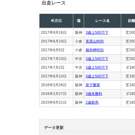
出走レース
年月日
場
レース名
距
2017年9月16日
阪神
3歳上500万下
芝20
2017年8月19日
小倉
英彦山特別
芝20
2017年8月5日
小倉
都井岬特別
芝20
2017年7月23日
中京
3歳上500万下
芝20
2017年7月2日
中京
3歳上500万下
ダ18
2017年6月10日
阪神
3歳上500万下
芝18
2016年3月26日
阪神
君子蘭賞
芝18
2016年2月27日
阪神
3歳未勝利
ダ18
2015年9月21日
阪神
2歳新馬
芝16
データ更新