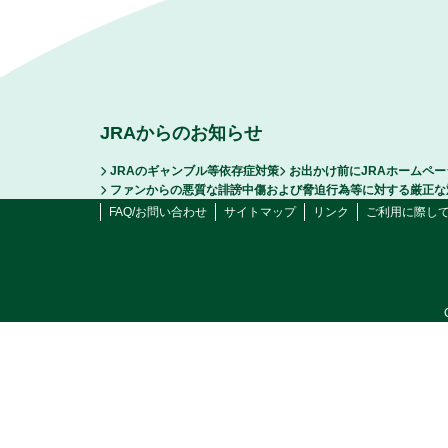
JRAからのお知らせ
JRAのギャンブル等依存症対策
お出かけ前にJRAホームペ
ファンからの悪質な誹謗中傷および脅迫行為等に対する厳正な
FAQ/お問い合わせ
サイトマップ
リンク
ご利用に際し