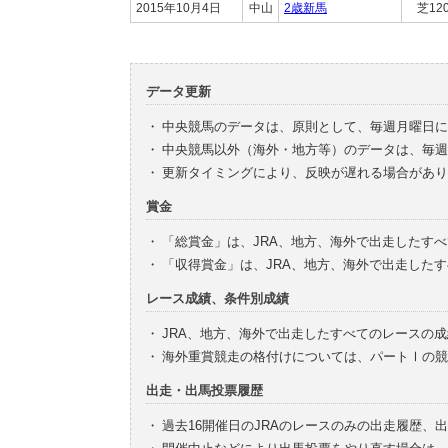
2015年10月4日
中山
2歳新馬
芝12
データ更新
・
中央競馬のデータは、原則として、毎週月曜日に
・
中央競馬以外（海外・地方等）のデータは、毎週
・
更新タイミングにより、反映が遅れる場合があり
賞金
・
「総賞金」は、JRA、地方、海外で出走したす
・
「収得賞金」は、JRA、地方、海外で出走した
レース成績、条件別成績
・
JRA、地方、海外で出走したすべてのレースの
・
海外重賞競走の格付けについては、パートⅠの競
出走・出馬投票履歴
・
過去16開催日のJRAのレースのみの出走履歴、