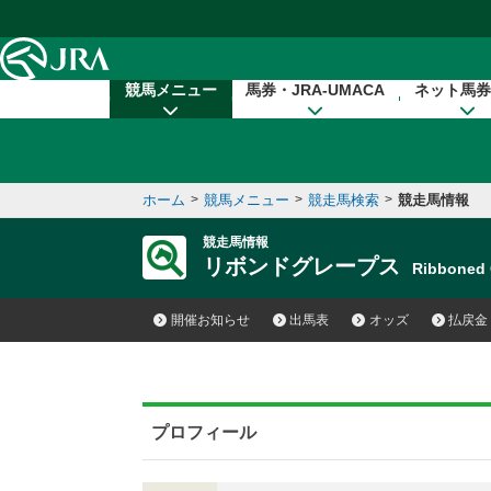
本文へ移動する
競馬メニュー
馬券・JRA-UMACA
ネット馬券
ホーム
>
競馬メニュー
>
競走馬検索
>
競走馬情報
競走馬情報
リボンドグレープス
Ribboned
開催お知らせ
出馬表
オッズ
払戻金
プロフィール