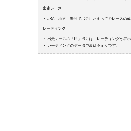
出走レース
・
JRA、地方、海外で出走したすべてのレースの
レーティング
・
出走レースの「Rt」欄には、レーティングが表
・
レーティングのデータ更新は不定期です。